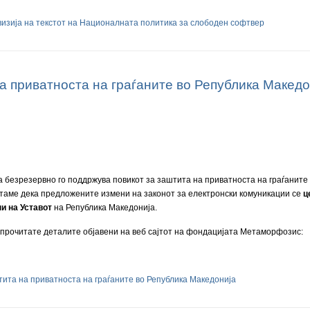
изија на текстот на Националната политика за слободен софтвер
а приватноста на граѓаните во Република Македо
безрезервно го поддржува повикот за заштита на приватноста на граѓаните
таме дека предложените измени на законот за електронски комуникации се
ц
и на Уставот
на Република Македонија.
прочитате деталите објавени на веб сајтот на фондацијата Метаморфозис:
тита на приватноста на граѓаните во Република Македонија