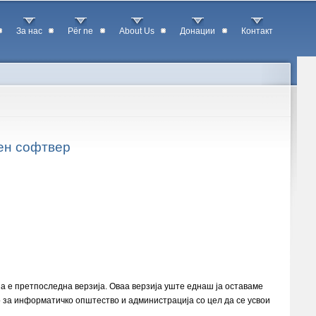
За нас
Për ne
About Us
Донации
Контакт
ден софтвер
а е претпоследна верзија. Оваа верзија уште еднаш ја оставаме
то за информатичко општество и администрација со цел да се усвои