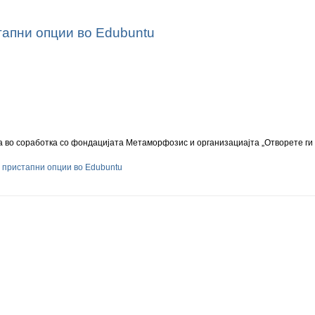
тапни опции во Edubuntu
 во соработка со фондацијата Метаморфозис и организациајта „Отворете ги
 пристапни опции во Edubuntu