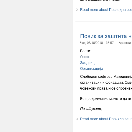
Read more
about Последна рев
Повик за заштита н
Чет, 06/10/2010 - 15:57 —
Арангел
Вести:
Општо
Заедница
Организација
Слободен софтвер Македонија 
организации и фондации. Сме
човекови права и се спротивн
Во продолжение можете да ги 
Почитувани,
Read more
about Повик за заш