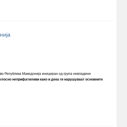
нија
 во Република Македонија инициран од група невладини
елосно неприфатиливи како и дека ги нарушуваат основните