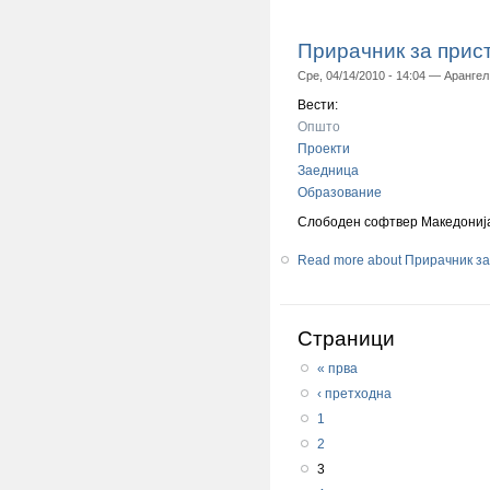
Прирачник за прис
Сре, 04/14/2010 - 14:04 —
Арангел
Вести:
Општо
Проекти
Заедница
Образование
Слободен софтвер Македонија
Read more
about Прирачник за
Страници
« прва
‹ претходна
1
2
3