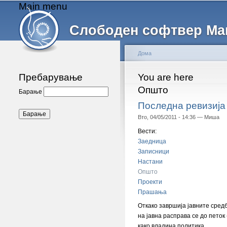
Main menu
Слободен софтвер Ма
Дома
Пребарување
You are here
Општо
Барање
Последна ревизија
Вто, 04/05/2011 - 14:36 —
Миша
Вести:
Заедница
Записници
Настани
Општо
Проекти
Прашања
Откако завршија јавните сред
на јавна расправа се до петок
како владина политика.