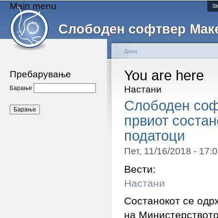
Main menu
Sk
Слободен софтвер Мак
Дома
You are here
Пребарување
Настани
Барање
Слободен соф
првиот состан
податоци
Пет, 11/16/2018 - 17
Вести:
Настани
Состанокот се одр
на Министерството