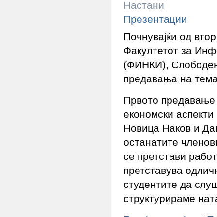
Настани
Презентации
Почнувајќи од втор
Факултетот за Инф
(ФИНКИ), Слободен
предавања на тема
Првото предавање 
економски аспекти
Новица Наков и Дам
останатите членов
се претстави рабо
претставува одлич
студентите да слуш
структурираме на