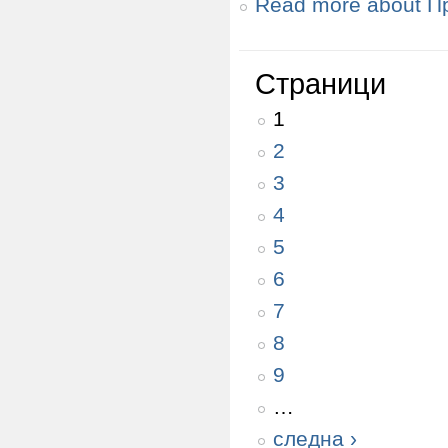
Read more
about П
Страници
1
2
3
4
5
6
7
8
9
…
следна ›