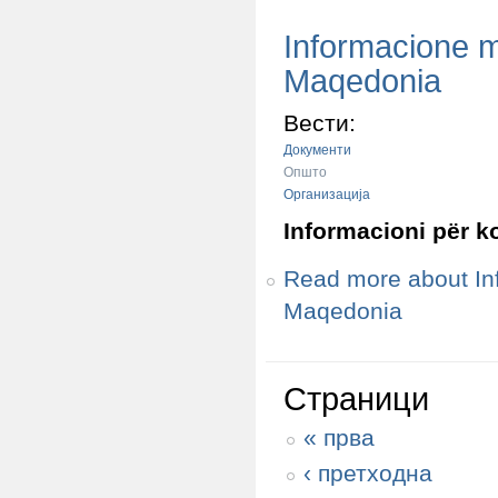
Informacione mb
Maqedonia
Вести:
Документи
Општо
Организација
Informacioni pёr k
Read more
about Inf
Maqedonia
Страници
« прва
‹ претходна