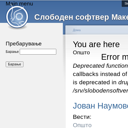
Main menu
Sk
Слободен софтвер Мак
Дома
You are here
Пребарување
Општо
Барање
Error 
Deprecated function
callbacks instead o
is deprecated in
dru
/srv/slobodensoftver
Јован Наумов
Вести:
Општо