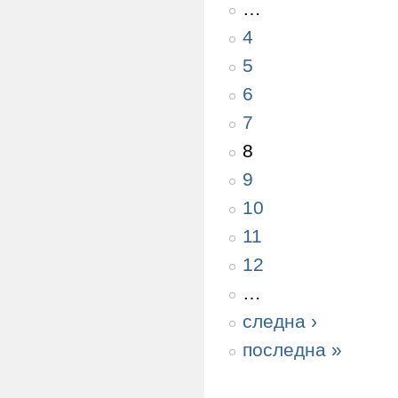
…
4
5
6
7
8
9
10
11
12
…
следна ›
последна »