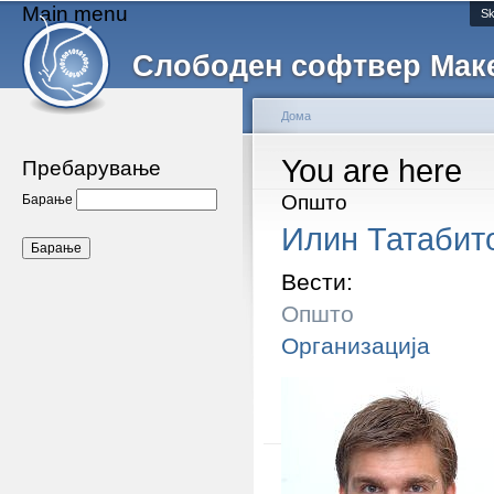
Main menu
Sk
Слободен софтвер Мак
Дома
You are here
Пребарување
Општо
Барање
Илин Татабит
Вести:
Општо
Организација