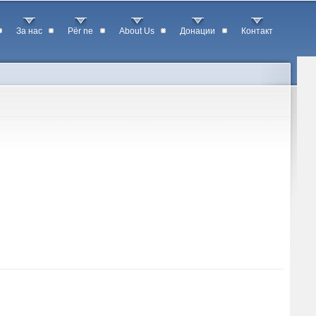
За нас
Për ne
About Us
Донации
Контакт