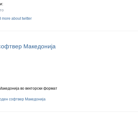
и:
то
d more
about twitter
софтвер Македонија
Македонија во векторски формат
боден софтвер Македонија