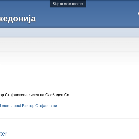
Skip to main content
кедонија
и
ор Стојановски е член на Слободен Со
d more
about Виктор Стојановски
tter