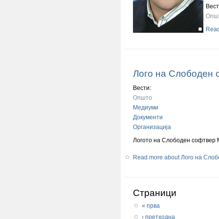
Вест
Опш
Rea
Лого на Слободен 
Вести:
Општо
Медиуми
Документи
Организација
Логото на Слободен софтвер 
Read more
about Лого на Сло
Страници
« прва
‹ претходна