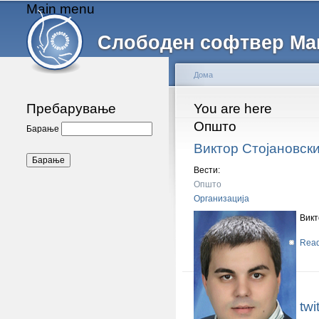
Main menu
Слободен софтвер Ма
Дома
Пребарување
You are here
Општо
Барање
Виктор Стојановск
Вести:
Општо
Организација
Викт
Rea
twi