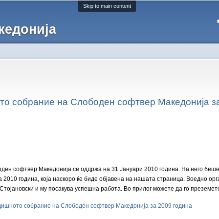
Skip to main content
кедонија
о собрание на Слободен софтвер Македонија за
ен софтвер Македонија се оддржа на 31 Јануари 2010 година. На него беше 
а 2010 година, која наскоро ќе биде објавена на нашата страница. Воедно ор
 Стојановски и му посакува успешна работа. Во прилог можете да го преземет
дишното собрание на Слободен софтвер Македонија за 2009 година