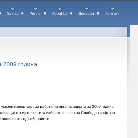
За нас
Për ne
About Us
Донации
Контакт
 2009 година
усвоен извештајот за работа на организацијата за 2009 година
ганизацијата му го честита изборот за член на Слободен софтвер
е записникот од собранието.