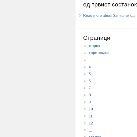
од првиот состано
Read more
about Записник од 
Страници
« прва
‹ претходна
…
4
5
6
7
8
9
10
11
12
…