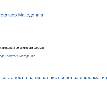
софтвер Македонија
Македонија во векторски формат
боден софтвер Македонија
т состанок на националниот совет за информати