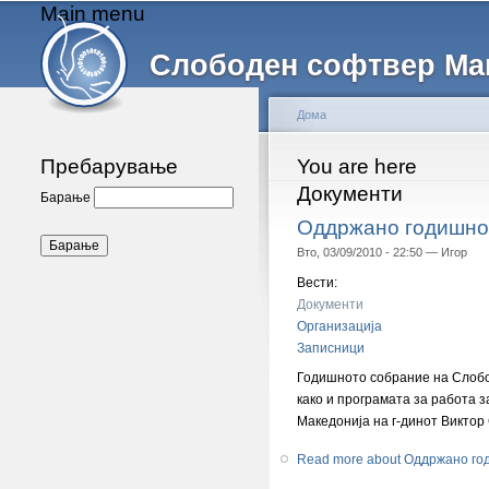
Main menu
Слободен софтвер Ма
Дома
Пребарување
You are here
Документи
Барање
Оддржано годишнот
Вто, 03/09/2010 - 22:50 —
Игор
Вести:
Документи
Организација
Записници
Годишното собрание на Слобод
како и програмата за работа з
Македонија на г-динот Виктор
Read more
about Оддржано го