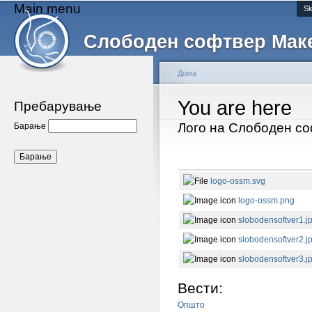
Main menu
Sk
Слободен софтвер Мак
Дома
You are here
Пребарување
Лого на Слободен с
Барање
logo-ossm.svg
logo-ossm.png
slobodensoftver1.j
slobodensoftver2.j
slobodensoftver3.j
Вести:
Општо