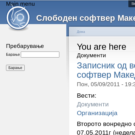
Main menu
Sk
Слободен софтвер Мак
Дома
You are here
Пребарување
Документи
Барање
Записник од 
софтвер Маке
Пон, 05/09/2011 - 19
Вести:
Документи
Организација
Второто вонредно 
07.05.2011г (недел