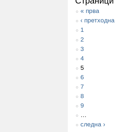
Страници
« прва
‹ претходна
1
2
3
4
5
6
7
8
9
…
следна ›