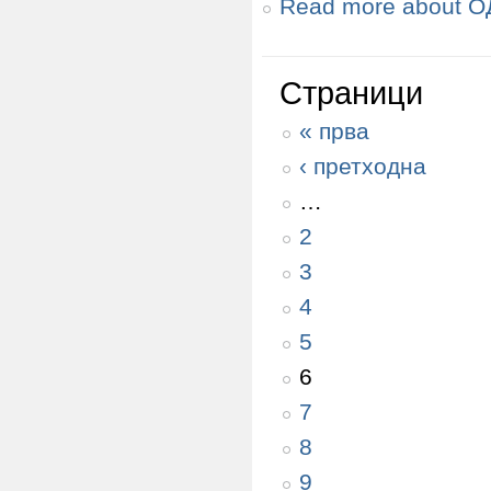
Read more
about О
Страници
« прва
‹ претходна
…
2
3
4
5
6
7
8
9