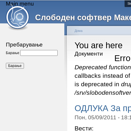
Main menu
Sk
Слободен софтвер Мак
Дома
You are here
Пребарување
Документи
Барање
Err
Deprecated function
callbacks instead o
is deprecated in
dru
/srv/slobodensoftver
ОДЛУКА За пр
Пон, 05/09/2011 - 18
Вести: