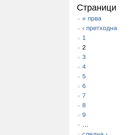
Страници
« прва
‹ претходна
1
2
3
4
5
6
7
8
9
…
следна ›