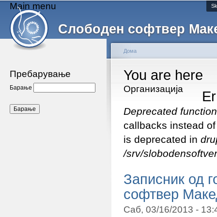
Main menu
Sk
Слободен софтвер Мак
Дома
You are here
Пребарување
Организација
Барање
Er
Deprecated function
callbacks instead o
is deprecated in
dru
/srv/slobodensoftver
Записник од 
софтвер Макед
Саб, 03/16/2013 - 13