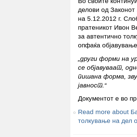
Во своите контину
делови од Законот 
на 5.12.2012 г. Сл
пратеникот Ивон В
за автентично толк
опфаќа објавување
„други форми на у
се објавуваат, од
пишана форма, зву
јавност.“
Документот е во пр
Read more
about Б
толкување на дел 