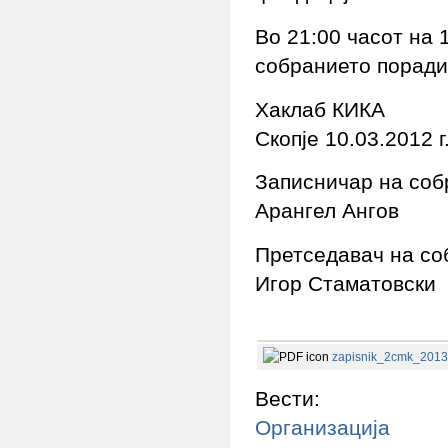
Во 21:00 часот на 
собранието поради
Хаклаб КИКА
Скопје 10.03.2012 г
Записничар на соб
Арангел Ангов
Претседавач на со
Игор Стаматовски
zapisnik_2cmk_2013
Вести:
Организација