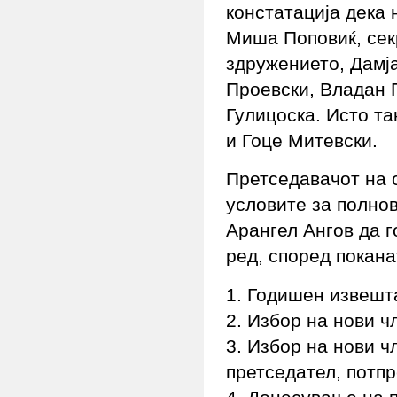
констатација дека 
Миша Поповиќ, сек
здружението, Дамј
Проевски, Владан 
Гулицоска. Исто т
и Гоце Митевски.
Претседавачот на 
условите за полно
Арангел Ангов да г
ред, според покана
1. Годишен извешта
2. Избор на нови ч
3. Избор на нови ч
претседател, потпр