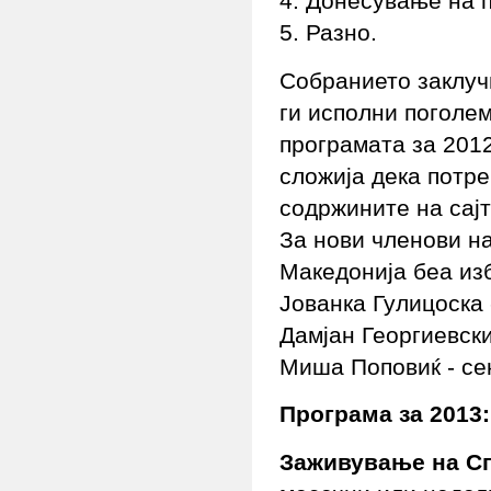
4. Донесување на п
5. Разно.
Собранието заклуч
ги исполни поголе
програмата за 2012
сложија дека потре
содржините на сајт
За нови членови н
Македонија беа из
Јованка Гулицоска 
Дамјан Георгиевски
Миша Поповиќ - се
Програма за 2013:
Заживување на С