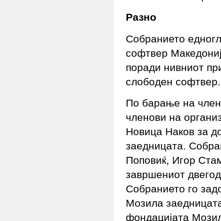
Разно
Собранието едногл
софтвер Македонија
поради нивниот пр
слободен софтвер.
По барање на член
членови на органи
Новица Наков за д
заедницата. Собра
Поповиќ, Игор Ста
завршениот двегод
Собранието го задо
Мозила заедницата
фондацијата Мозил