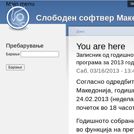
Main menu
Sk
Слободен софтвер Мак
Дома
You are here
Пребарување
Записник од годишно
Барање
програма за 2013 го
Саб, 03/16/2013 - 13
Согласно одредбит
Македонија, годиш
24.02.2013 (недела
почеток во 18 часот
Годишното собрани
во функција на пре