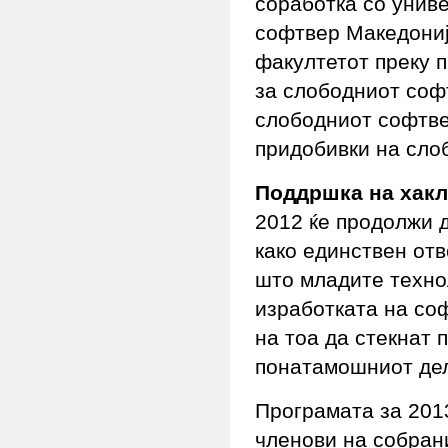
соработка со унив
софтвер Македониј
факултетот преку 
за слободниот софт
слободниот софтве
придобивки на сло
Поддршка на хак
2012 ќе продолжи 
како единствен отв
што младите техно
изработката на соф
на тоа да стекнат 
понатамошниот дел
Програмата за 201
членови на собран