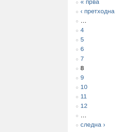
« прва
‹ претходна
…
4
5
6
7
8
9
10
11
12
…
следна ›