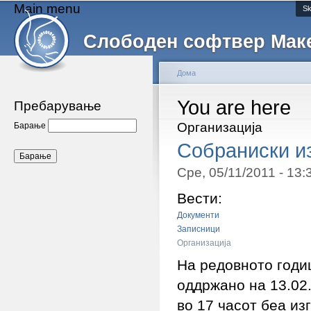
Main menu
Sk
Слободен софтвер Мак
Дома
You are here
Пребарување
Организација
Барање
Собраниски из
Сре, 05/11/2011 - 13
Вести:
Документи
Записници
Организација
На редовното годи
оддржано на 13.02.
во 17 часот беа из