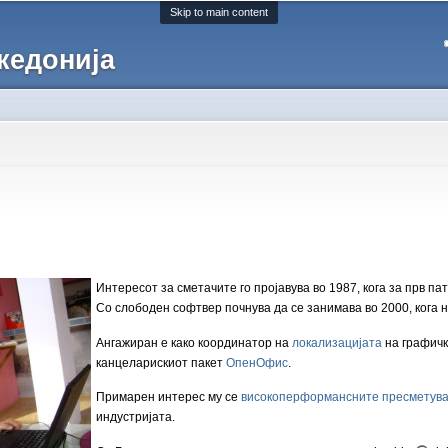
Skip to main content
кедонија
Интересот за сметачите го пројавува во 1987, кога за прв п
Со слободен софтвер почнува да се занимава во 2000, кога н
Ангажиран е како координатор на
локализацијата
на графич
канцеларискиот пакет
ОпенОфис
.
Примарен интерес му се
високоперформансните пресметув
индустријата.