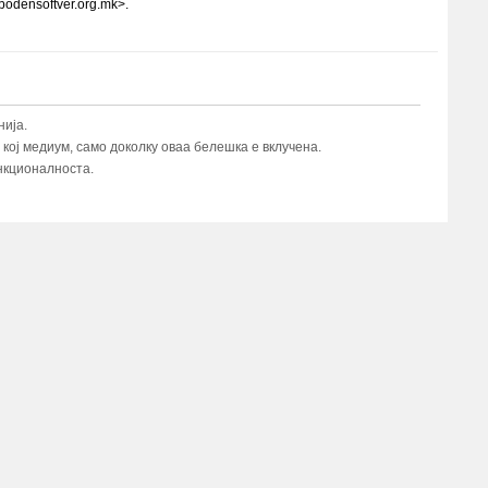
bodensoftver.org.mk>.
ија.
ој медиум, само доколку оваа белешка е вклучена.
нкционалноста.