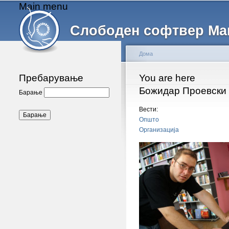
Main menu
Слободен софтвер Ма
Дома
Пребарување
You are here
Божидар Проевски
Барање
Вести:
Општо
Организација