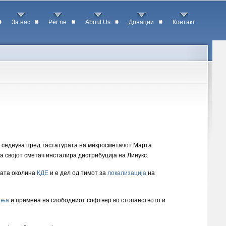
За нас
Për ne
About Us
Донации
Контакт
ат седнува пред тастатурата на микросметачот Марта.
а својот сметач инсталира дистрибуција на Линукс.
ката околина
КДЕ
и е дел од тимот за
локализација
на
ања
и примена на слободниот софтвер во стопанството и