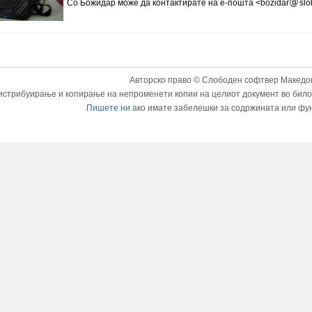
Со Божидар може да контактирате на е-пошта <bozidar
slo
Авторско право © Слободен софтвер Македон
истрибуирање и копирање на непроменети копии на целиот документ во било к
Пишете ни
ако имате забелешки за содржината или фу