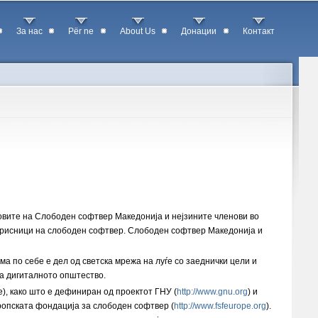
За нас
Për ne
About Us
Донации
Контакт
вовите на Слободен софтвер Македонија и нејзините членови во
корисници на слободен софтвер. Слободен софтвер Македонија и
 по себе е дел од светска мрежа на луѓе со заеднички цели и
на дигиталното општество.
), како што е дефиниран од проектот ГНУ (
http://www.gnu.org
) и
вропската фондација за слободен софтвер (
http://www.fsfeurope.org
).