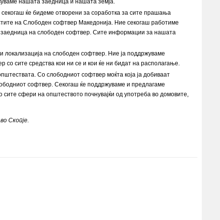
вуваме нашата заедница и нашата земја.
е секогаш ќе бидеме отворени за соработка за сите прашања
остите на Слободен софтвер Македонија. Ние секогаш работиме
а заедница на слободен софтвер. Сите информации за нашата
 и локализација на слободен софтвер. Ние ја поддржуваме
 со сите средства кои ни се и кои ќе ни бидат на располагање.
општествата. Со слободниот софтвер моќта која ја добиваат
лободниот софтвер. Секогаш ќе поддржуваме и предлагаме
о сите сфери на општеството почнувајќи од употреба во домовите,
во Скопје.