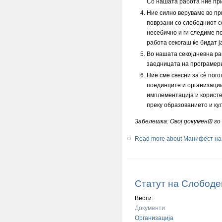
Со нашата работа ние при
Ние силно веруваме во пр
поврзани со слободниот с
несебично и ги следиме 
работа секогаш ќе бидат 
Во нашата секојдневна ра
заедницата на програмери
Ние сме свесни за сѐ пог
поединците и организации
имплементација и користе
преку образованието и кул
Забелешка: Овој документ го
Read more
about Манифест на
Статут на Слободе
Вести:
Документи
Организација