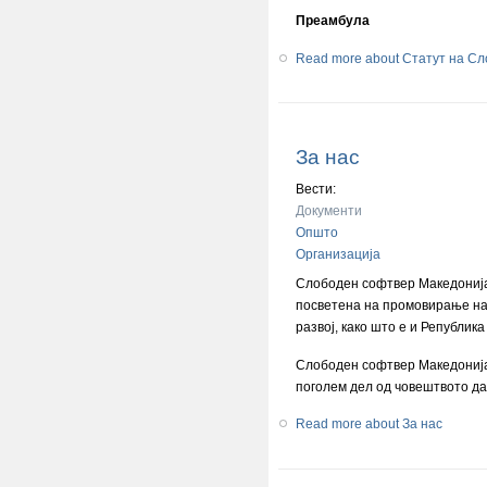
Преамбула
Read more
about Статут на С
За нас
Вести:
Документи
Општо
Организација
Слободен софтвер Македонија 
посветена на промовирање на 
развој, како што е и Републик
Слободен софтвер Македонија
поголем дел од човештвото да
Read more
about За нас