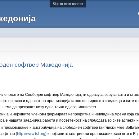
Skip to main content
кедонија
оден софтвер Македонија
д членовите на Слободен софтвер Македонија, ги одразува верувањата и ста
офтвер, како и односот на организацијата кон пошироката заедница и сите 
ш нема да прекршат ниту една точка од овој манифест.
ија и нејзините членови формираат непрофитна и невладина мрежа која сама
ра е нашата заедничка работа и посветеност на слободата во сите аспекти 
и промовирање и дистрибуција на слободнен софтвер (англиски Free Software
софтвер (
http://www.fsf.org
) и нејзините сестрински организации како што е Е