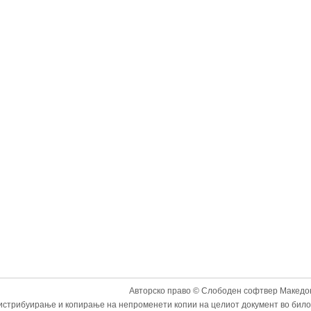
Авторско право © Слободен софтвер Македон
истрибуирање и копирање на непроменети копии на целиот документ во било к