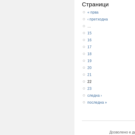
Страници
« прва
‹ претходна
…
15
16
17
18
19
20
21
22
23
следна ›
последна »
Дозволено е д