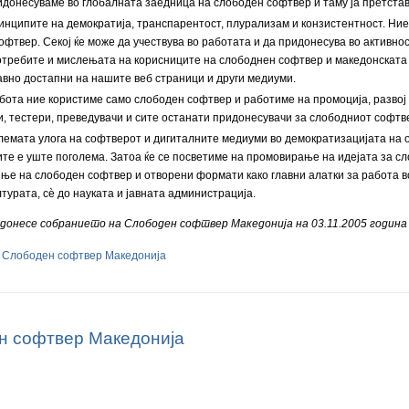
донесуваме во глобалната заедница на слободен софтвер и таму ја претста
инципите на демократија, транспарентост, плурализам и конзистентност. Ни
офтвер. Секој ќе може да учествува во работата и да придонесува во активн
потребите и мислењата на корисниците на слободнен софтвер и македонскат
јавно достапни на нашите веб страници и други медиуми.
бота ние користиме само слободен софтвер и работиме на промоција, развој
, тестери, преведувачи и сите останати придонесувачи за слободниот софтвер
олемата улога на софтверот и дигиталните медиуми во демократизацијата на 
те е уште поголема. Затоа ќе се посветиме на промовирање на идејата за с
ње на слободен софтвер и отворени формати како главни алатки за работа в
турата, сѐ до науката и јавната администрација.
 донесе собранието на Слободен софтвер Македонија на 03.11.2005 година 
 Слободен софтвер Македонија
н софтвер Македонија