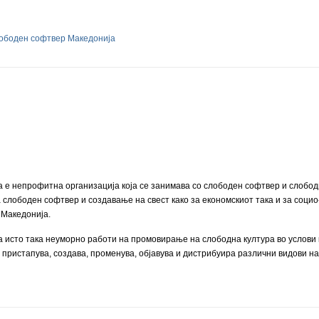
лободен софтвер Македонија
е непрофитна организација која се занимава со слободен софтвер и слободн
слободен софтвер и создавање на свест како за економскиот така и за социо-
а Македонија.
 исто така неуморно работи на промовирање на слободна култура во услови
 пристапува, создава, променува, објавува и дистрибуира различни видови н