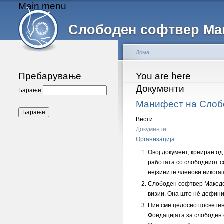
Main menu
Слободен софтвер Ма
Дома
Пребарување
You are here
Документи
Барање
Манифест на Слоб
Вести:
Документи
Организација
Овој документ, креиран о
работата со слободниот с
нејзините членови никога
Слободен софтвер Македон
визии. Она што нѐ дефини
Ние сме целосно посветен
Фондацијата за слободен 