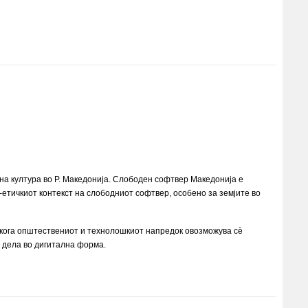
а култура во Р. Македонија. Слободен софтвер Македонија е
етичкиот контекст на слободниот софтвер, особено за земјите во
 кога општествениот и технолошкиот напредок овозможува сѐ
а дела во дигитална форма.