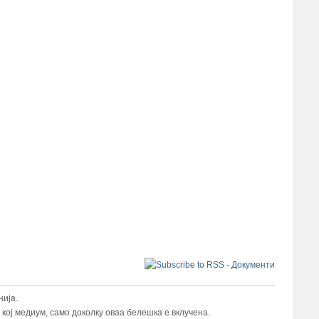
ија.
ој медиум, само доколку оваа белешка е вклучена.