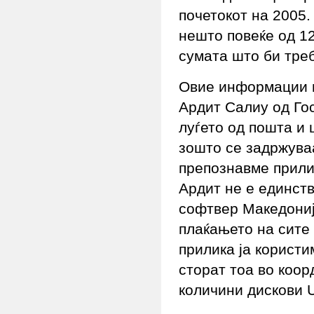
почетокот на 2005
нешто повеќе од 12
сумата што би треб
Овие информации г
Ардит Салиу од Гос
луѓето од пошта и
зошто се задржува
препознавме прилич
Ардит не е единств
софтвер Македониј
плаќањето на сите 
прилика ја користи
сторат тоа во коор
количини дискови 