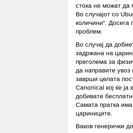
стока не можат да 
Во случајот со Ubu
количини“. Досега 
проблем.
Во случај да добие
задржана на царина
преголема за физич
да направите увоз 
заврши целата пост
Canonical кој ќе ја
добивате бесплатн
Самата пратка има
цариниците.
Ваков генерички д