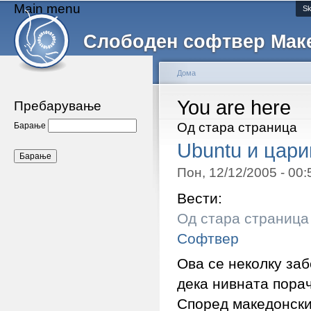
Main menu
Sk
Слободен софтвер Мак
Дома
You are here
Пребарување
Од стара страница
Барање
Ubuntu и цари
Пон, 12/12/2005 - 00
Вести:
Од стара страница
Софтвер
Ова се неколку за
дека нивната порач
Според македонскит