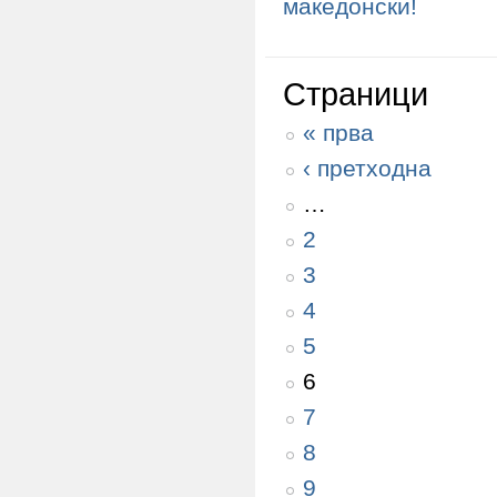
македонски!
Страници
« прва
‹ претходна
…
2
3
4
5
6
7
8
9