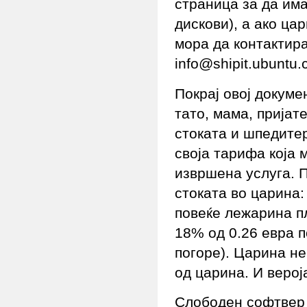
страница
за да има
дискови), а ако ца
мора да контактира
info@shipit.ubuntu.
Покрај овој докуме
тато, мама, пријате
стоката и шпедитер
своја тарифа која 
извршена услуга. 
стоката во царина:
повеќе лежарина пл
18% од 0.26 евра п
погоре). Царина не
од царина. И верој
Слободен софтвер 