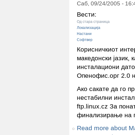
Саб, 09/24/2005 - 16
Вести:
Од стара страница
Локализација
Настани
Софтвер
Корисничкиот инте
македонски јазик, 
инсталациони датот
Опенофис.орг 2.0 н
Ако сакате да го п
нестабилни инстал
ftp.linux.cz За по
финализирање на п
Read more
about М