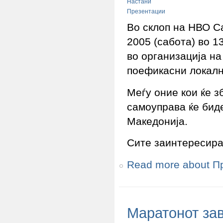
Настани
Презентации
Во склоп на НВО С
2005 (сабота) во 1
во организација н
поефикасни локалн
Меѓу оние кои ќе 
самоуправа ќе бид
Македонија.
Сите заинтересира
Read more
about П
Маратонот зав