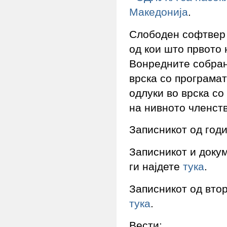
Македонија
.
Слободен софтвер 
од кои што првото н
Вонредните собрани
врска со програмат
одлуки во врска с
на нивното членств
Записникот од год
Записникот и доку
ги најдете
тука
.
Записникот од вто
тука
.
Вести: