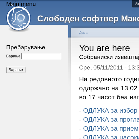
Main menu
Sk
Слободен софтвер Мак
Дома
You are here
Пребарување
Собраниски извештај
Барање
Сре, 05/11/2011 - 13
На редовното годи
оддржано на 13.02.
во 17 часот беа из
-
ОДЛУКА за избор 
-
ОДЛУКА за прогл
-
ОДЛУКА за прием
-
ОДЛУКА за насоки