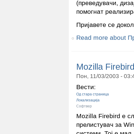
(преведувачи, диза
помогнат реализира
Пријавете се докол
Read more
about П
Mozilla Firebi
Пон, 11/03/2003 - 03
Вести:
Од стара страница
Локализација
Софтвер
Mozilla Firebird е
прелистувач за Wi
системи. Тој е мал