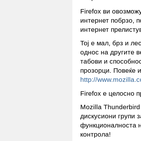
Firefox ви овозмож
интернет побрзо, п
интернет прелисту
Тој е мал, брз и л
однос на другите в
табови и способно
прозорци. Повеќе 
http://www.mozilla.c
Firefox e целосно 
Mozilla Thunderbir
дискусиони групи з
функционалноста н
контрола!