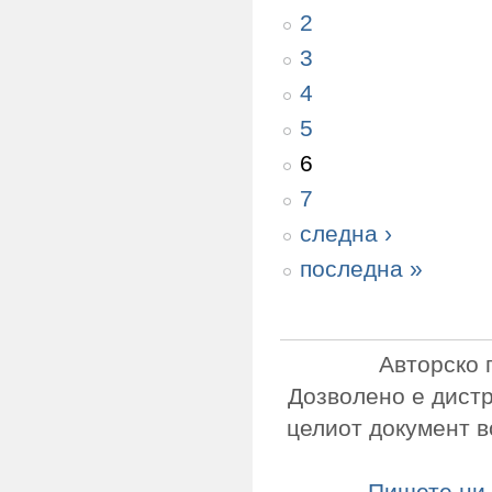
2
3
4
5
6
7
следна ›
последна »
Авторско 
Дозволено е дист
целиот документ в
Пишете ни