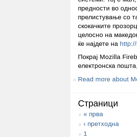
предности во однос
прелистување со т
скокачките прозорц
целосно на македо
ќе најдете на
http:
Покрај Mozilla Fir
електронска пошта,
Read more
about Mo
Страници
« прва
‹ претходна
1