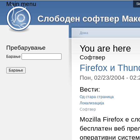
Main menu
Sk
Слободен софтвер Мак
Дома
You are here
Пребарување
Софтвер
Барање
Firefox и Thun
Пон, 02/23/2004 - 02
Вести:
Од стара страница
Локализација
Софтвер
Mozilla Firefox е 
бесплатен веб прел
оперативни систем