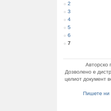
2
3
4
5
6
7
Авторско 
Дозволено е дист
целиот документ в
Пишете ни