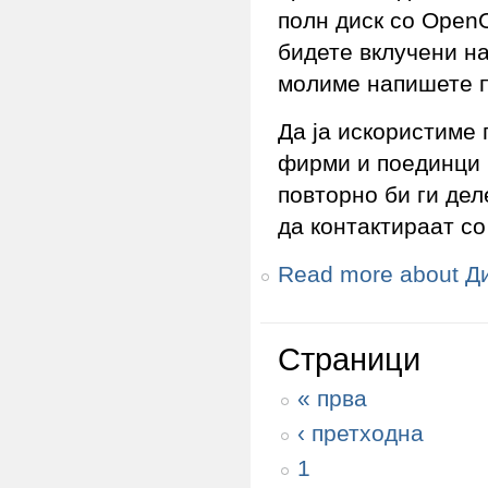
полн диск со OpenO
бидете вклучени на
молиме напишете п
Да ја искористиме
фирми и поединци 
повторно би ги дел
да контактираат со
Read more
about Ди
Страници
« прва
‹ претходна
1