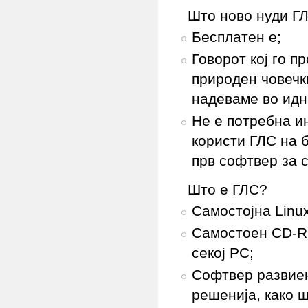
Што ново нуди Г
Бесплатен е;
Говорот кој го п
природен човечки
надеваме во идн
Не е потребна ин
користи ГЛС на б
прв софтвер за с
Што е ГЛС?
Самостојна Linu
Самостоен CD-RO
секој PC;
Софтвер развиен
решенија, како ш