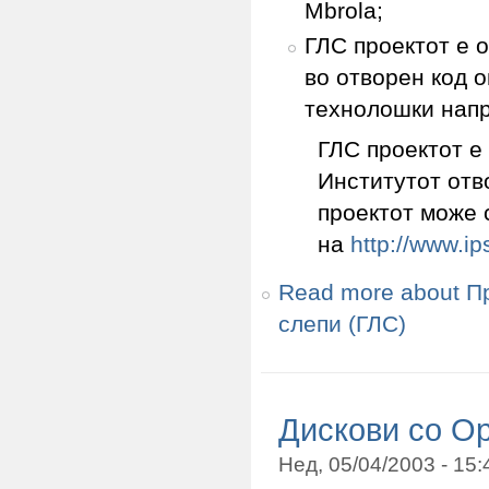
Mbrola;
ГЛС проектот е 
во отворен код 
технолошки напр
ГЛС проектот е
Институтот отв
проектот може 
на
http://www.ips
Read more
about Пр
слепи (ГЛС)
Дискови со Op
Нед, 05/04/2003 - 15