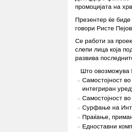
промоцијата на хрв
Презентер ќе биде
говори Ристе Пејо
Се работи за проек
слепи лица која по
развива последнит
Што овозможува
Самостојност во
интегриран уред
Самостојност во
Сурфање на Инт
Праќање, примањ
Едноставни комп