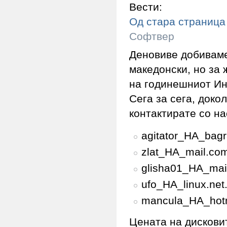
Вести:
Од стара страница
Софтвер
Деновиве добиваме 
македонски, но за
на годинешниот И
Сега за сега, доко
контактирате со на
agitator_НА_bagr
zlat_НА_mail.co
glisha01_НА_mai
ufo_НА_linux.net
mancula_НА_hotm
Цената на дисковит