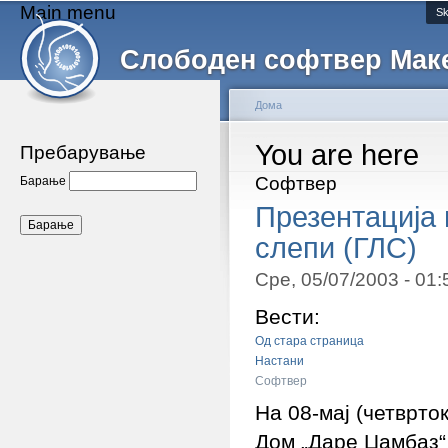
Main menu
Sk
Слободен софтвер Мак
Дома
You are here
Пребарување
Софтвер
Барање
Презентација 
слепи (ГЛС)
Сре, 05/07/2003 - 01
Вести:
Од стара страница
Настани
Софтвер
На 08-мај (четврто
Дом „Даре Џамбаз“