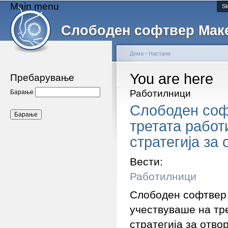
Main menu
Sk
Слободен софтвер Мак
Дома
›
Настани
You are here
Пребарување
Работилници
Барање
Слободен соф
третата работ
стратегија за
Вести:
Работилници
Слободен софтвер 
учествуваше на тр
стратегија за отв