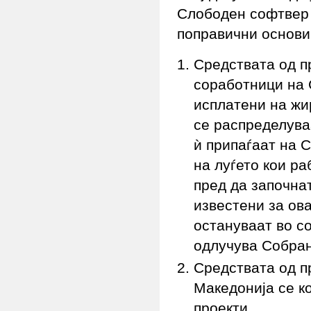
Слободен софтвер 
поправични основи
Средствата од п
соработници на 
исплатени на жи
се распределува
ѝ припаѓаат на 
на луѓето кои ра
пред да започнат
известени за ов
остануваат во с
одлучува Собран
Средствата од п
Македонија се к
проекти.