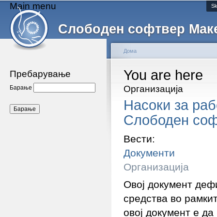
Main menu
Sk
Слободен софтвер Мак
Дома
You are here
Пребарување
Организација
Барање
Насоки за раб
Слободен соф
Вести:
Документи
Организација
Овој документ деф
средства во рамки
овој документ е да