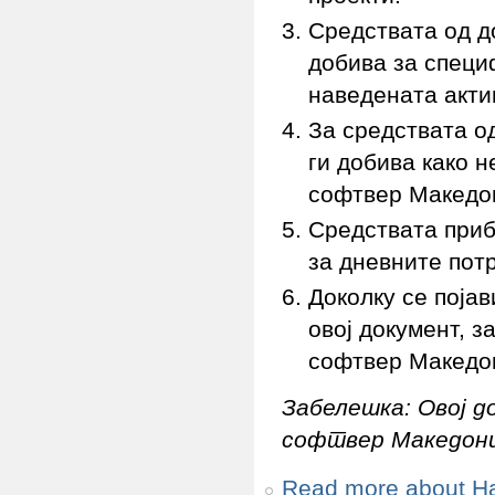
Средствата од д
добива за специ
наведената акти
За средствата о
ги добива како 
софтвер Македон
Средствата приб
за дневните пот
Доколку се појав
овој документ, 
софтвер Македон
Забелешка: Овој д
софтвер Македониј
Read more
about Н