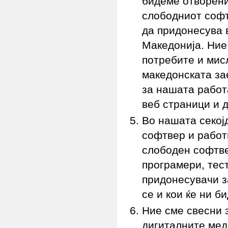
бидеме отворени
слободниот софт
да придонесува 
Македонија. Ние
потребите и мис
македонската з
за нашата работ
веб страници и 
Во нашата секој
софтвер и работ
слободен софтве
програмери, тес
придонесувачи з
се и кои ќе ни б
Ние сме свесни 
дигиталните мед