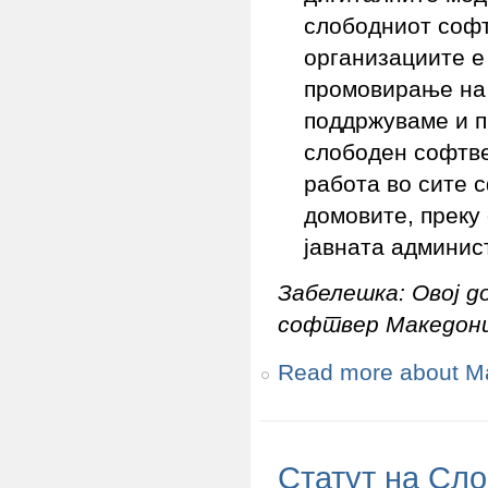
слободниот софт
организациите е
промовирање на 
поддржуваме и п
слободен софтве
работа во сите 
домовите, преку 
јавната админис
Забелешка: Овој д
софтвер Македониј
Read more
about М
Статут на Сл