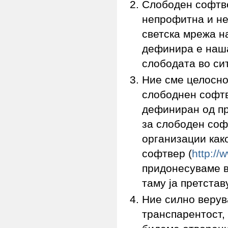
Слободен софтве
непрофитна и не
светска мрежа на
дефинира е наша
слободата во си
Ние сме целосно
слободнен софтве
дефиниран од пр
за слободен соф
организации как
софтвер (
http://
придонесуваме в
таму ја претста
Ние силно верув
транспарентост,