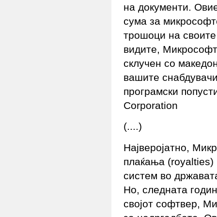
на документи. Овие
сума за микрософто
трошоци на своите
видите, Микрософт
склучен со македо
вашите снабдувачи.
програмски попусти
Corporation
(....)
Најверојатно, Микр
плаќања (royalties
систем во држават
Но, следната годи
својот софтвер, М