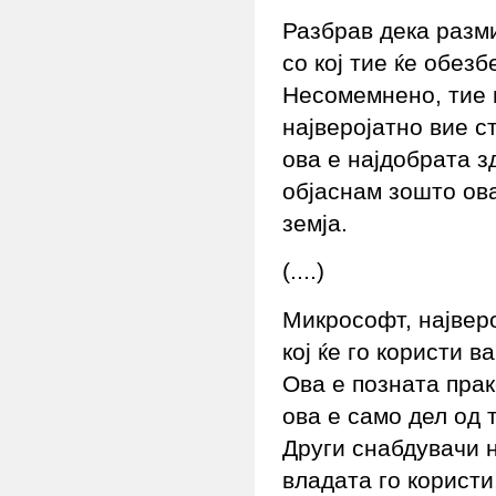
Разбрав дека разм
со кој тие ќе обез
Несомемнено, тие 
најверојатно вие 
ова е најдобрата з
објаснам зошто ова
земја.
(....)
Микрософт, најверо
кој ќе го користи 
Ова е позната прак
ова е само дел од 
Други снабдувачи н
владата го корист