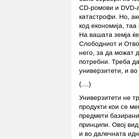
CD-ромови и DVD-а
катастрофи. Но, ак
код економија, таа
На вашата земја ќе
Слободниот и Отво
него, за да можат 
потребни. Треба д
универзитети, и в
(....)
Универзитети не т
продукти кои се ме
предмети базирани
принципи. Овој вид
и во далечната идн