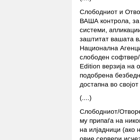
Слободниот и Отво
ВАША контрола, за 
системи, апликации
заштитат вашата в
Национална Агенци
слободен софтвер/
Edition верзија на 
подобрена безбедн
достапна во својот
(....)
Слободниот/Отворе
му припаѓа на нико
на илјадници (ако 
овие сервери исчез