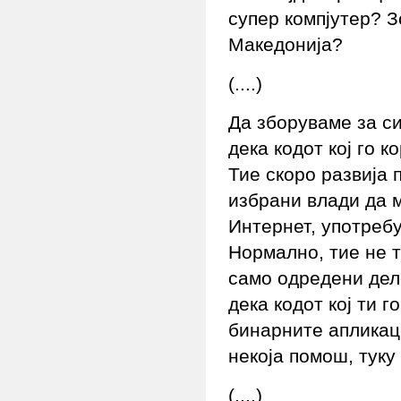
супер компјутер? З
Македонија?
(....)
Да зборуваме за с
дека кодот кој го 
Тие скоро развија 
избрани влади да м
Интернет, употребу
Нормално, тие не т
само одредени дел
дека кодот кој ти г
бинарните апликаци
некоја помош, туку
(....)