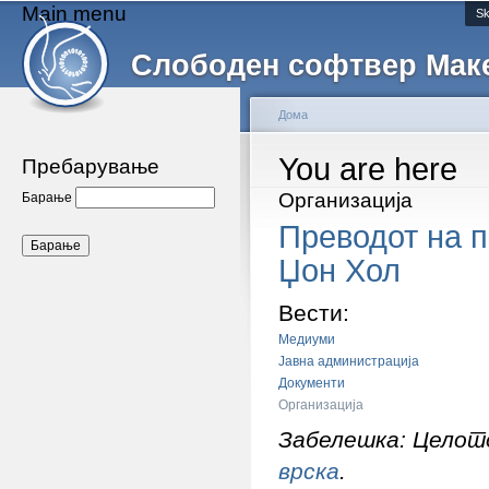
Main menu
Sk
Слободен софтвер Мак
Дома
You are here
Пребарување
Организација
Барање
Преводот на п
Џон Хол
Вести:
Медиуми
Јавна администрација
Документи
Организација
Забелешка: Целото
врска
.