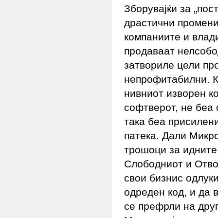
Зборувајќи за „пос
драстични промени 
компаниите и влад
продаваат нелсобо
затвориле цели пр
непрофитабилни. К
нивниот изворен к
софтверот, не беа 
така беа присилен
патека. Дали Микр
трошоци за идните
Слободниот и Отво
свои бизнис одлуки
одреден код, и да 
се префрли на друг