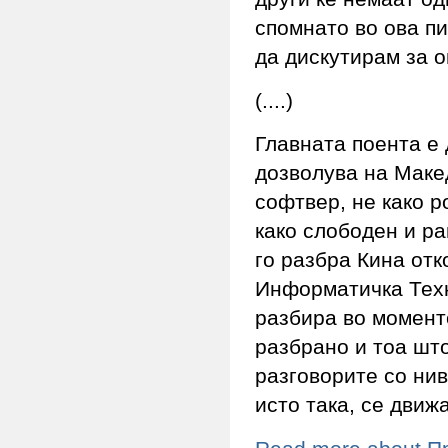
спомнато во ова пи
да дискутирам за о
(....)
Главната поента е
дозволува на Маке
софтвер, не како р
како слободен и ра
го разбра Кина отк
Информатичка Техн
разбира во моменто
разбрано и тоа што
разговорите со нив
исто така, се движ