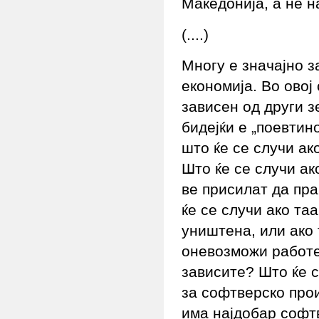
Македонија, а не 
(....)
Многу е значајно з
економија. Во овој 
зависен од други 
бидејќи е „поевтино
што ќе се случи ак
Што ќе се случи ак
ве присилат да пра
ќе се случи ако таа
уништена, или ако 
оневозможи работе
зависите? Што ќе с
за софтверско про
има најдобар софт