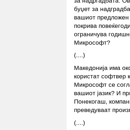
за надргадбата. О
буџет за надградба
вашиот предложен 
покрива повеќегод
ограничува годишн
Микрософт?
(....)
Македонија има око
користат софтвер к
Микрософт се согл
вашиот јазик? И пр
Понекогаш, компан
преведуваат произв
(....)