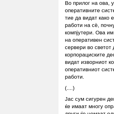
Во прилог на ова,
оперативните сист
тие да видат како 
работи на сѐ, почн
компјутери. Ова и
на оперативен сист
сервери во светот 
корпорациските де
видат изворниот ко
оперативниот систе
работи.
(....)
Јас сум сигурен де
ќе имаат многу опр
други ќе немаат од