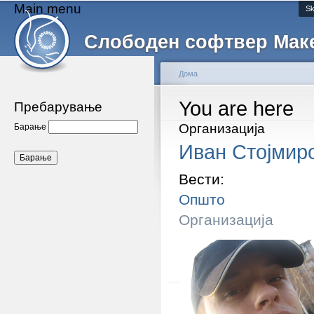
Main menu
Sk
Слободен софтвер Мак
Дома
You are here
Пребарување
Организација
Барање
Иван Стојмир
Вести:
Општо
Организација