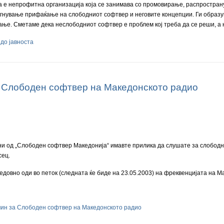
е непрофитна организација која се занимава со промовирање, распространув
гнување прифаќање на слободниот софтвер и неговите концепции. Ги образув
ње. Сметаме дека неслободниот софтвер е проблем кој треба да се реши, а 
до јавноста
 Слободен софтвер на Македонското радио
и од „Слободен софтвер Македонија“ имавте прилика да слушате за слободн
сец.
довно оди во петок (следната ќе биде на 23.05.2003) на фреквенцијата на Ма
мин за Слободен софтвер на Македонското радио