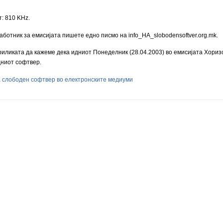
: 810 KHz.
аботник за емисијата пишeте едно писмо нa info_НА_slobodensoftver.org.mk.
риликата да кажеме дека идниот Понеделник (28.04.2003) во емисијата Хоризон
дниот софтвер.
 слободен софтвер во електронските медиуми