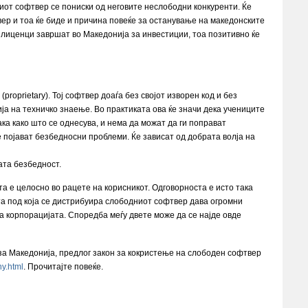
дниот софтвер се пониски од неговите неслободни конкуренти. Ќе
ер и тоа ќе биде и причина повеќе за останување на македонските
а лиценци завршат во Македонија за инвестиции, тоа позитивно ќе
prietary). Тој софтвер доаѓа без својот изворен код и без
ија на техничко знаење. Во практиката ова ќе значи дека учениците
а како што се однесува, и нема да можат да ги поправат
 појават безбедносни проблеми. Ќе зависат од добрата волја на
ата безбедност.
а е целосно во рацете на корисникот. Одговорноста е исто така
ата под која се дистрибуира слободниот софтвер дава огромни
а корпорацијата. Споредба меѓу двете може да се најде овде
за Македонија, предлог закон за кокристење на слободен софтвер
y.html
. Прочитајте повеќе.