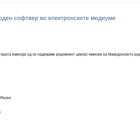
оден софтвер во електронските медиуми
а втората емисија од се надеваме редовниот циклус емисии на Македонското 
 Ресен
н