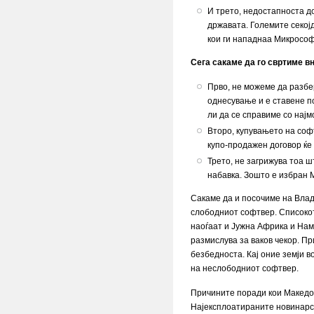
И трето, недостапноста до
државата. Големите секој
кои ги нападнаа Микросо
Сега сакаме да го свртиме в
Прво, не можеме да разбе
однесување и е ставене п
ли да се справиме со нај
Второ, купувањето на софт
купо-продажен договор ќе 
Трето, не загрижува тоа ш
набавка. Зошто е избран М
Сакаме да и посочиме на Влада
слободниот софтвер. Списокот 
наоѓаат и Јужна Африка и Нами
размислува за ваков чекор. П
безбедноста. Кај оние земји в
на неслободниот софтвер.
Причините поради кои Македони
Најексплоатираните новинарск