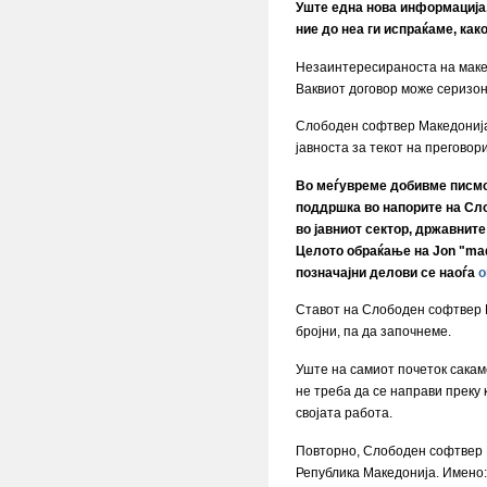
Уште една нова информација
ние до неа ги испраќаме, как
Незаинтересираноста на макед
Ваквиот договор може серизон
Слободен софтвер Македонија, 
јавноста за текот на преговор
Во меѓувреме добивме писмо о
поддршка во напорите на Сл
во јавниот сектор, државните
Целото обраќање на Jon "madd
позначајни делови се наоѓа
о
Ставот на Слободен софтвер М
бројни, па да започнеме.
Уште на самиот почеток сакам
не треба да се направи преку
својата работа.
Повторно, Слободен софтвер М
Република Македонија. Имено: