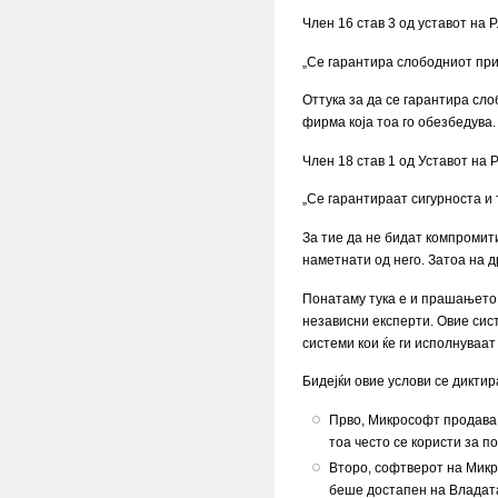
Член 16 став 3 од уставот на Р
„Се гарантира слободниот пр
Оттука за да се гарантира сл
фирма која тоа го обезбедува
Член 18 став 1 од Уставот на Р
„Се гарантираат сигурноста и 
За тие да не бидат компромит
наметнати од него. Затоа на д
Понатаму тука е и прашањето н
независни експерти. Овие сис
системи кои ќе ги исполнуваат
Бидејќи овие услови се дикти
Прво, Микрософт продава 
тоа често се користи за п
Второ, софтверот на Микро
беше достапен на Владата