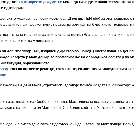
. Во делот
Октомвриски докуметни
може да ги најдете нашите коментари н
о и одговорите.
онските медиуми (со чесни исклучоци: Дневник, ПцИнфо) за ова прашање е 
о да влијае на информатичкиот развој на земјава, на буџетското трошење, н
исто така ја користи оваа прилика да ја повика Владата да го извади од тај
ите и деталите околу договорот.
д Jon "maddog" Hall, извршен директор во Linux(R) International. Го доб
ободен софтвер Македонија за промовирање на слободниот софтвер во Мак
 институции, образованието...
og" Hall на англиски јазик до, како што тој самиот вели, македонскиот на
вде
.
акедонија е дека ваков „стратегиски договор“ помеѓу Владата и Микрософт ќ
е да истакнеме дека Слободен софтвер Макеоднија ја поддржува акцијата за 
 купување на лиценци од Микрософт. Слободен софтвер Македонија смета де
акедонија смета дека ваквиот договор ќе биде штетен за Македонија. Валидн