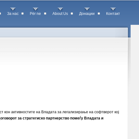
За нас
Për ne
About Us
Донации
Контакт
ст кон активностите на Владата за легализирање на софтверот кој
оговорот за стратегиско партнерство помеѓу Владата и