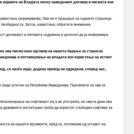
а изјавите на Владата околу наведениот договор и писмата кои
навистина загрижувачка. Ова не е прашање за задните страници.
а безбедноста. Затоа, навистина, обратете внимание.
ност договорот и неговата содржина и целосно да ја информира
ивме ова писмо како одговор на нашето барање за странска
едонија и поттикнување на владата кон користење на истиот
род, се наоѓа овде, додека превод на одредени, според нас,
е биде штетен за Република Македонија. Причините за ова се
легализирање на софтверот кој е во употреба, но смета дека ова
ка државните институции треба да користат слободен софтвер за
оста на нашите аргументи, пред се, потекнува од уставот на