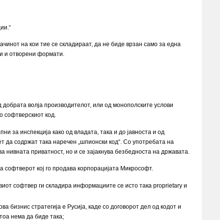
ии.“
чинот на кои тие се складираат, да не биде врзан само за една
ди и отворени формати.
 добрата волја производителот, или од монополските услови
о софтверскиот код.
и за инспекција како од владата, така и до јавноста и од
т да содржат така наречен „шпионски код“. Со употребата на
ва нивната приватност, но и се зајакнува безбедноста на државата.
ва софтверот кој го продава корпорацијата Микрософт.
иот софтвер ги складира информациите се исто така proprietary и
а бизнис стратегија е Русија, каде со договорот дел од кодот и
тоа нема да биде така;