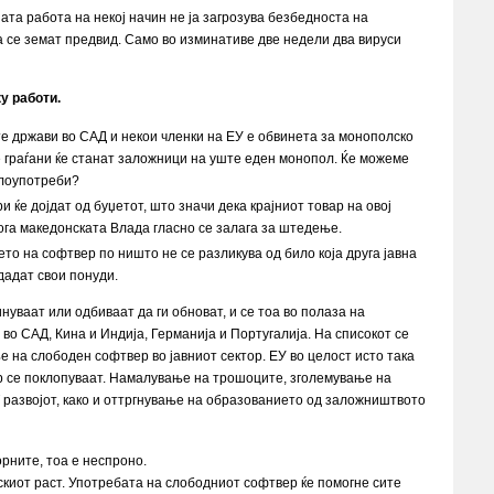
јата работа на некој начин не ја загрозува безбедноста на
 се земат предвид. Само во изминативе две недели два вируси
у работи.
те држави во САД и некои членки на ЕУ е обвинета за монополско
е граѓани ќе станат заложници на уште еден монопол. Ќе можеме
злоупотреби?
 ќе дојдат од буџетот, што значи дека крајниот товар на овој
кога македонската Влада гласно се залага за штедење.
то на софтвер по ништо не се разликува од било која друга јавна
дадат свои понуди.
нуваат или одбиваат да ги обноват, и се тоа во полаза на
 во САД, Кина и Индија, Германија и Португалија. На списокот се
ње на слободен софтвер во јавниот сектор. ЕУ во целост исто така
ер се поклопуваат. Намалување на трошоците, зголемување на
T развојот, како и оттргнување на образованието од заложништвото
орните, тоа е неспроно.
киот раст. Употребата на слободниот софтвер ќе помогне сите