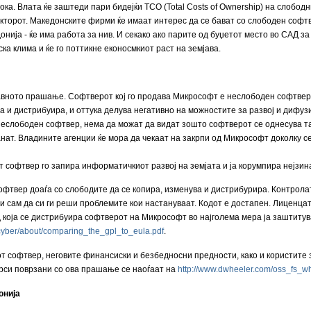
ока. Влата ќе заштеди пари бидејќи TCO (Total Costs of Ownership) на слобо
екторот. Македонските фирми ќе имаат интерес да се бават со слободен софтв
онија - ќе има работа за нив. И секако ако парите од буџетот место во САД з
ка клима и ќе го поттикне еконосмкиот раст на земјава.
ното прашање. Софтверот кој го продава Микрософт е неслободен софтвер (pro
а и дистрибуира, и оттука делува негативно на можностите за развој и дифуз
неслободен софтвер, нема да можат да видат зошто софтверот се однесува так
нат. Владините агенции ќе мора да чекаат на закрпи од Микрософт доколку се
 софтвер го запира информатичкиот развој на земјата и ја корумпира нејзин
офтвер доаѓа со слободите да се копира, изменува и дистрибурира. Контролат
а и сам да си ги реши проблемите кои настануваат. Кодот е достапен. Лиценц
д која се дистрибуира софтверот на Микрософт во најголема мера ја заштитув
cyber/about/comparing_the_gpl_to_eula.pdf
.
 софтвер, неговите финансиски и безбедносни предности, како и користите 
сурси поврзани со ова прашање се наоѓаат на
http://www.dwheeler.com/oss_fs_wh
онија