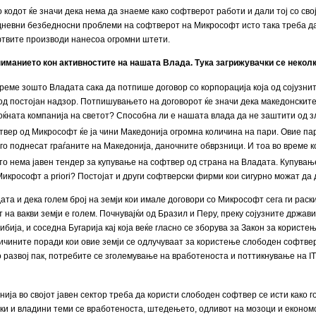
 кодот ќе значи дека нема да знаеме како софтверот работи и дали тој со сво
дневни безбедносни проблеми на софтверот на Микрософт исто така треба да
фтвите производи нанесоа огромни штети.
ниманието кон активностите на нашата Влада. Тука загрижувачки се неколк
реме зошто Владата сака да потпише договор со корпорација која од сојузни
од постојан надзор. Потпишувањето на договорот ќе значи дека македонскит
моќната компанија на светот? Способна ли е нашата влада да не заштити од 
вер од Микрософт ќе ја чини Македонија огромна количина на пари. Овие пари
го поднесат граѓаните на Македонија, даночните обврзници. И тоа во време 
то нема јавен тендер за купување на софтвер од страна на Владата. Купување
икрософт a priori? Постојат и други софтверски фирми кои сигурно можат да 
та и дека голем број на земји кои имале договори со Микрософт сега ги раски
на вакви земји е голем. Почнувајќи од Бразил и Перу, преку сојузните држави
бија, и соседна Бугарија кај која веќе гласно се зборува за Закон за користе
ричините поради кои овие земји се одлучуваат за користење слободен софтв
о развој пак, потребите се зголемување на вработеноста и поттикнување на I
ја во својот јавен сектор треба да користи слободен софтвер се исти како г
и и владини теми се вработеноста, штедењето, одливот на мозоци и економс