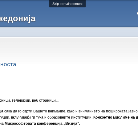
Skip to main content
кедонија
вноста
ници, телевизии, веб страници...
ја
сака да го сврти Вашето внимание, како и вниманието на пошироката јавно
туции, вклучувајќи ги тука и образовните институции.
Конкретно мислиме на д
 на Микрософтовата конференција „Визија“.