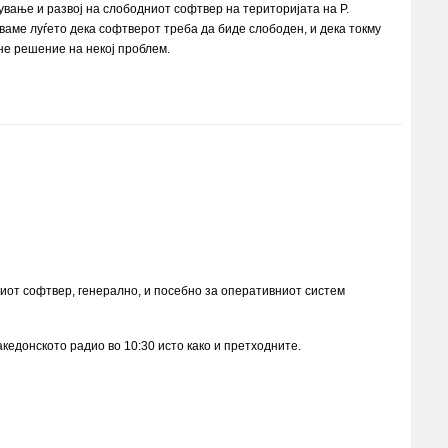
ање и развој на слободниот софтвер на територијата на Р.
аме луѓето дека софтверот треба да биде слободен, и дека токму
не решение на некој проблем.
иот софтвер, генерално, и посебно за оперативниот систем
кедонското радио во 10:30 исто како и претходните.