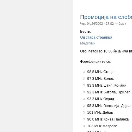
Промоција на слоб
Чет, 04/24/2003 - 17:02 —
2смк
Вести:
Од стара страница
Медиуми
Овој петок во 10:30 ќе ја им
Фрекфенциите се:
98,8 MHz Скопје
97,3 MHz Велес
93,3 MHz Штип, Кочани
92,3 MHz Битола, Прилеп,
93,3 MHz Охрид
95,3 MHz Гевгелија, Дојра
101 MHz Дебар
90,0 MHz Крива Паланка
103 MHz Маврово