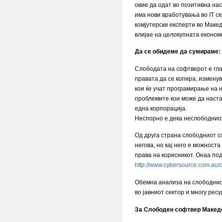
овие да одат во позитивна нас
има нови вработувања во IT с
комјутерски експерти во Макед
влијае на целокупната економс
Да се обидеме да сумираме:
Слободата на софтверот е глав
правата да се копира, изменув
кои ќе учат програмирање на 
проблемите кои може да наста
една корпорација.
Неспорно е дека неслободниот
Од друга страна слободниот с
негова, но кај него е можност
права на корисникот. Онаа по
http://www.cybersource.com.au/
Обемна анализа на слободниот
во јавниот сектор и многу ре
За Слободен софтвер Макед