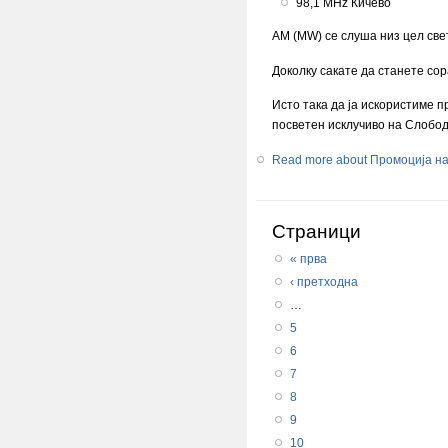
98,1 MHz Кичево
АМ (MW) се слуша низ цел свет
Доколку сакате да станете сор
Исто така да ја искористиме п
посветен исклучиво на Слобо
Read more
about Промоција на
Страници
« прва
‹ претходна
…
5
6
7
8
9
10