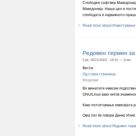
Слободен софтвер Македонија 
Македонија. Наша цел е пости
слободата е најважното праша
Read more
about Известување 
Редовен термин за
Сре, 05/21/2003 - 18:41 —
2смк
Вести:
Од стара страница
Медиуми
Во минатите емисии подготвен
GNU/Linux како негов знамено
Како потсетување емисијата ре
Овој пат ќе говори Данко Илиќ.
Read more
about Редовен тер