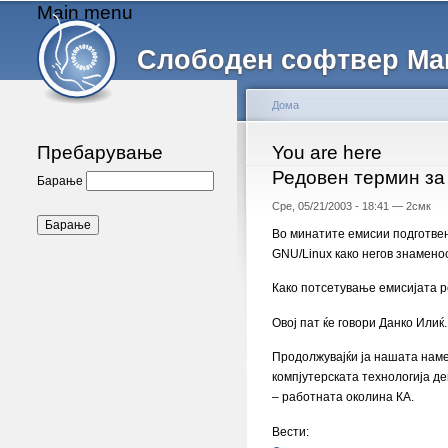
Main menu
Слободен софтвер Ма
Дома
Пребарување
You are here
Редовен термин за
Барање
Сре, 05/21/2003 - 18:41 —
2смк
Во минатите емисии подготвен
GNU/Linux како негов знамено
Како потсетување емисијата ре
Овој пат ќе говори Данко Илиќ.
Продолжувајќи ја нашата наме
компјутерската технологија де
– работната околина КА.
Вести: