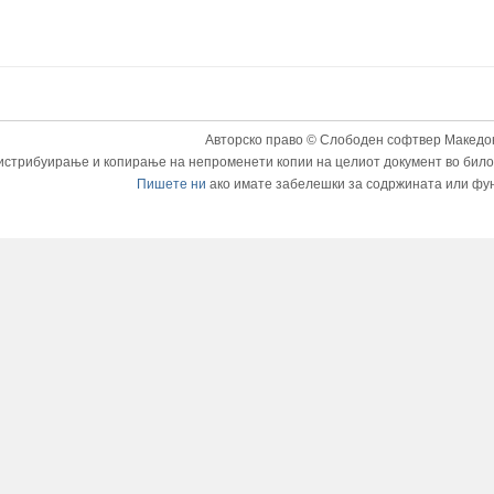
Авторско право © Слободен софтвер Македон
истрибуирање и копирање на непроменети копии на целиот документ во било к
Пишете ни
ако имате забелешки за содржината или фу