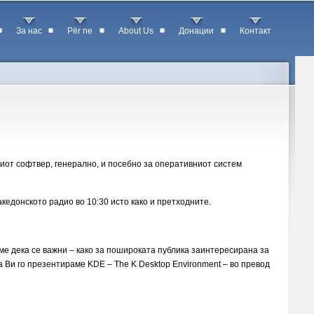
За нас
Për ne
About Us
Донации
Контакт
иот софтвер, генерално, и посебно за оперативниот систем
кедонското радио во 10:30 исто како и претходните.
е дека се важни – како за пошироката публика заинтересирана за
да Ви го презентираме KDE – The K Desktop Environment – во превод