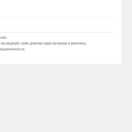
ија.
ој медиум, само доколку оваа белешка е вклучена.
нкционалноста.