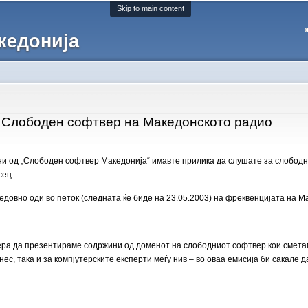
Skip to main content
кедонија
 Слободен софтвер на Македонското радио
и од „Слободен софтвер Македонија“ имавте прилика да слушате за слободн
сец.
довно оди во петок (следната ќе биде на 23.05.2003) на фреквенцијата на Ма
ра да презентираме содржини од доменот на слободниот софтвер кои сметам
нес, така и за компјутерските експерти меѓу нив – во оваа емисија би сакале 