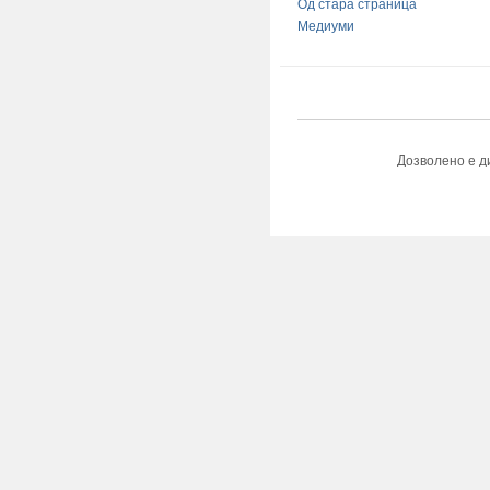
Од стара страница
Медиуми
Дозволено е д