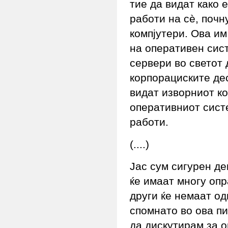
тие да видат како 
работи на сѐ, почн
компјутери. Ова и
на оперативен сист
сервери во светот 
корпорациските де
видат изворниот ко
оперативниот систе
работи.
(....)
Јас сум сигурен де
ќе имаат многу опр
други ќе немаат од
спомнато во ова пи
да дискутирам за о