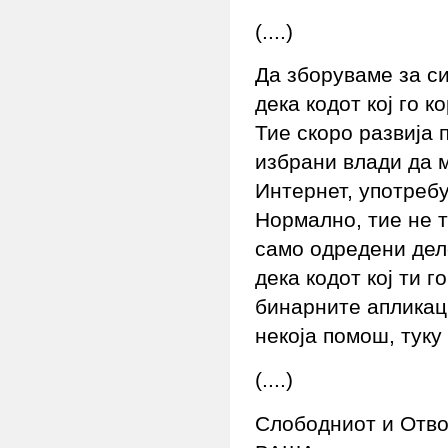
(....)
Да зборуваме за с
дека кодот кој го 
Тие скоро развија 
избрани влади да м
Интернет, употребу
Нормално, тие не т
само одредени дел
дека кодот кој ти г
бинарните апликаци
некоја помош, туку
(....)
Слободниот и Отво