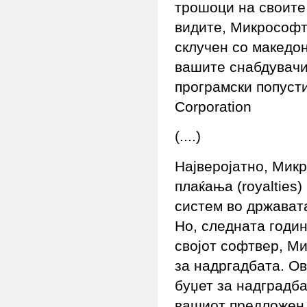
трошоци на своите
видите, Микрософт
склучен со македо
вашите снабдувачи.
програмски попусти
Corporation
(....)
Најверојатно, Микр
плаќања (royalties
систем во држават
Но, следната годи
својот софтвер, М
за надргадбата. О
буџет за надградба
вашиот предложен 