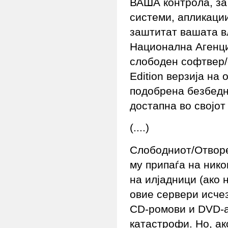
ВАША контрола, за 
системи, апликации
заштитат вашата в
Национална Агенци
слободен софтвер/
Edition верзија на 
подобрена безбедн
достапна во својот
(....)
Слободниот/Отворе
му припаѓа на нико
на илјадници (ако 
овие сервери исчез
CD-ромови и DVD-а
катастрофи. Но, ак