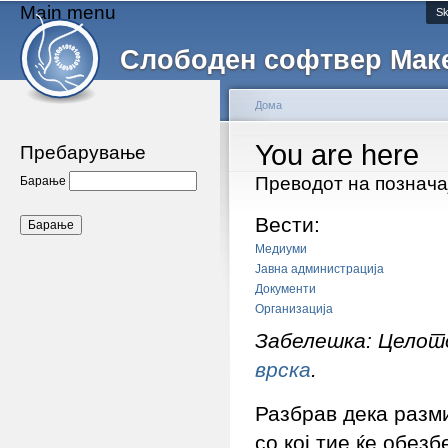
Main menu
Sk
Слободен софтвер Мак
Дома
You are here
Пребарување
Преводот на познача
Барање
Вести:
Медиуми
Јавна администрација
Документи
Организација
Забелешка: Целото
врска
.
Разбрав дека разм
со кој тие ќе обез