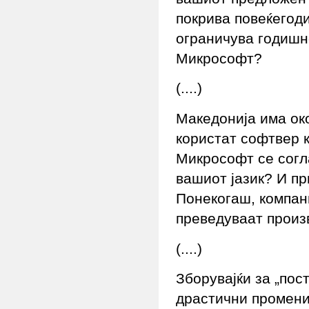
покрива повеќегод
ограничува годишн
Микрософт?
(....)
Македонија има око
користат софтвер к
Микрософт се согл
вашиот јазик? И пр
Понекогаш, компан
преведуваат произв
(....)
Зборувајќи за „пос
драстични промени 