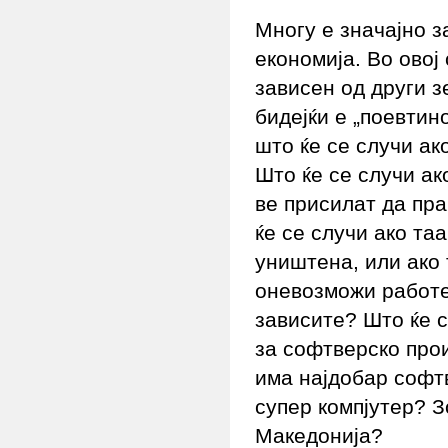
Многу е значајно з
економија. Во овој 
зависен од други 
бидејќи е „поевтино
што ќе се случи ак
Што ќе се случи ак
ве присилат да пра
ќе се случи ако таа
уништена, или ако 
оневозможи работе
зависите? Што ќе с
за софтверско про
има најдобар софт
супер компјутер? З
Македонија?