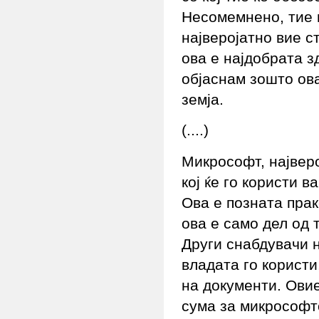
Несомемнено, тие 
најверојатно вие 
ова е најдобрата з
објаснам зошто ова
земја.
(....)
Микрософт, најверо
кој ќе го користи 
Ова е позната прак
ова е само дел од 
Други снабдувачи н
владата го корист
на документи. Овие
сума за микрософто