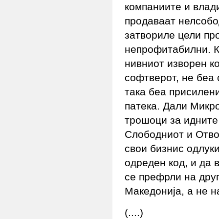
компаниите и влад
продаваат нелсобо
затвориле цели пр
непрофитабилни. К
нивниот изворен к
софтверот, не беа 
така беа присилен
патека. Дали Микр
трошоци за идните
Слободниот и Отво
свои бизнис одлуки
одреден код, и да 
се префрли на друг
Македонија, а не 
(....)