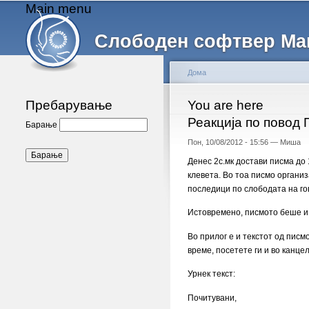
Main menu
Слободен софтвер Ма
Дома
Пребарување
You are here
Реакција по повод 
Барање
Пон, 10/08/2012 - 15:56 —
Миша
Денес 2с.мк достави писма до
клевета. Во тоа писмо органи
последици по слободата на го
Истовремено, писмото беше и 
Во прилог е и текстот од писм
време, посетете ги и во канце
Урнек текст:
Почитувани,