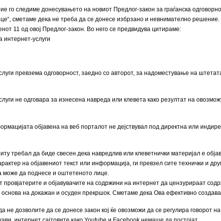
ие го следиме донесувањето на новиот Предлог-закон за граѓанска одговорно
енце“, сметаме дека не треба да се донесе избрзано и невнимателно решение.
нот 11 од овој Предлог-закон. Во него се предвидува цитираме:
а интернет-услуги
услуги превзема одговорност, заедно со авторот, за надоместување на штета
услуги не одговара за изнесена навреда или клевета како резултат на овоз
формацијата објавена на веб порталот не дејствувал под директна или индире
ниту трeбал да биде свесен дека навредлив или клеветнички материјал е објаве
арактер на објавениот текст или информација, ги превзел сите технички и др
 може да поднесе и оштетеното лице.
ет провјатерите и објавувачите на содржини на интернет да цензурираат со
рз основа на докажан и осуден прекршок. Сметаме дека Ова ефективно создава
 не дозволите да се донесе закон кој ќе овозможи да се регулира говорот на
ави, интернет сајтовите како Youtube и Facebook немаше да постојат.