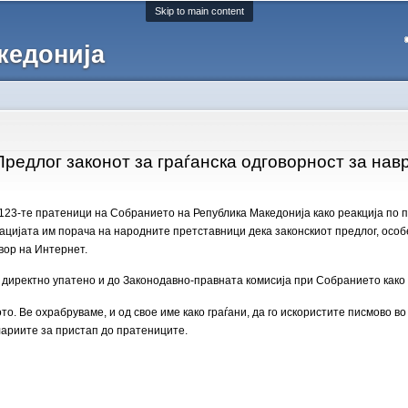
Skip to main content
кедонија
Предлог законот за граѓанска одговорност за нав
 123-те пратеници на Собранието на Република Македонија како реакција по п
зацијата им порача на народните претставници дека законскиот предлог, осо
вор на Интернет.
директно упатено и до Законодавно-правната комисија при Собранието како т
ото. Ве охрабруваме, и од свое име како граѓани, да го искористите писмово в
лариите за пристап до пратениците.