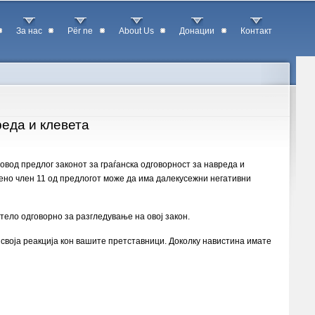
За нас
Për ne
About Us
Донации
Контакт
реда и клевета
овод предлог законот за граѓанска одговорност за навреда и
бено член 11 од предлогот може да има далекусежни негативни
ело одговорно за разгледување на овој закон.
о своја реакција кон вашите претставници. Доколку навистина имате