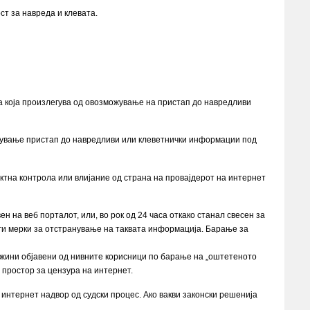
ст за навреда и клевата.
та која произлегува од овозможување на пристап до навредливи
можување пристап до навредливи или клеветнички информации под
ктна контрола или влијание од страна на провајдерот на интернет
н на веб порталот, или, во рок од 24 часа откако станал свесен за
уги мерки за отстранување на таквата информација. Барање за
држини објавени од нивните корисници по барање на „оштетеното
 простор за цензура на интернет.
 интернет надвор од судски процес. Ако вакви законски решенија