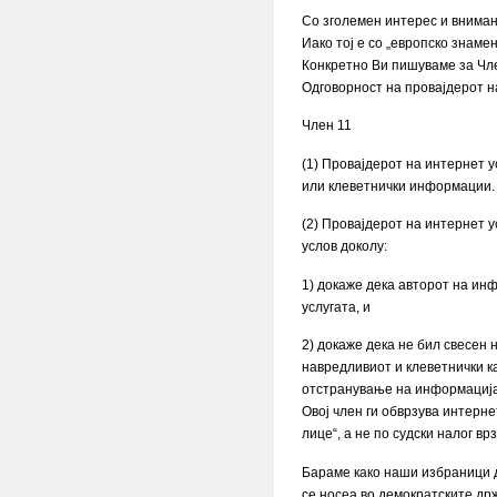
Со зголемен интерес и вниман
Иако тој е со „европско знам
Конкретно Ви пишуваме за Чле
Одговорност на провајдерот н
Член 11
(1) Провајдерот на интернет 
или клеветнички информации.
(2) Провајдерот на интернет 
услов доколу:
1) докаже дека авторот на ин
услугата, и
2) докаже дека не бил свесен 
навредливиот и клеветнички к
отстранување на информација
Овој член ги обврзува интерн
лице“, а не по судски налог в
Бараме како наши избраници да
се носеа во демократските држ