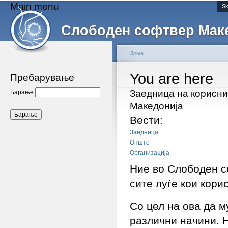
Main menu
Sk
Слободен софтвер Мак
Дома
You are here
Пребарување
Заедница на корисни
Барање
Македонија
Вести:
Заедница
Општо
Организација
Ние во Слободен с
сите луѓе кои кори
Со цел на ова да м
различни начини. Н