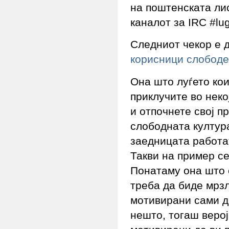
на поштенската ли
каналот за IRC #lug
Следниот чекор е д
корисници слободе
Она што луѓето кои
приклучите во неко
и отпочнете свој п
слободната култура
заедницата работа
Такви на пример с
Понатаму она што с
треба да биде мрзл
мотивирани сами д
нешто, тогаш верој