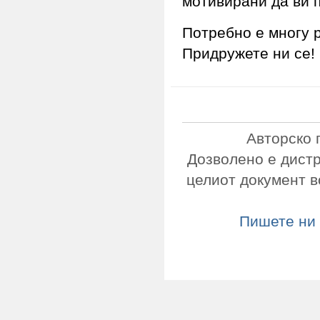
мотивирани да ви п
Потребно е многу 
Придружете ни се!
Авторско 
Дозволено е дист
целиот документ в
Пишете ни