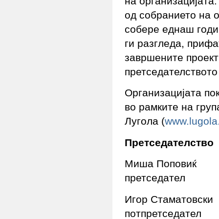
на организацијата.
од собранието на 
собере еднаш годиш
ги разгледа, прифа
завршените проекти
претседателството
Организацијата пок
во рамките на груп
Лугола (
www.lugola
Претседателство
Миша Поповиќ
претседател
Игор Стаматовски
потпретседател