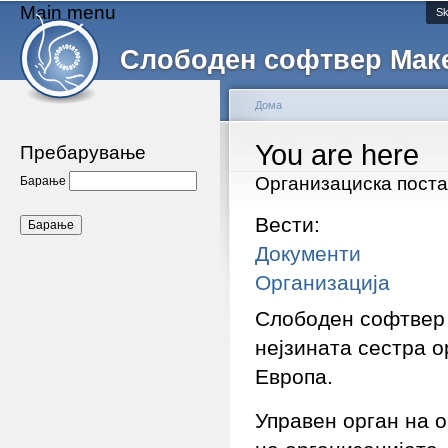
Main menu
Sk
Слободен софтвер Мак
Дома
You are here
Пребарување
Организациска пост
Барање
Вести:
Документи
Организација
Слободен софтвер 
нејзината сестра 
Европа.
Управен орган на 