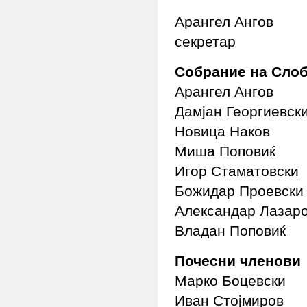
Арангел Ангов
секретар
Собрание на Сло
Арангел Ангов
Дамјан Георгиевск
Новица Наков
Миша Поповиќ
Игор Стаматовски
Божидар Проевски
Александар Лазар
Владан Поповиќ
Почесни членови
Марко Боцевски
Иван Стојмиров