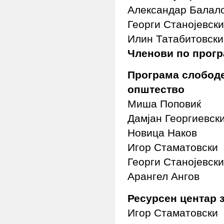
Александар Балал
Георги Станојевски
Илин Татабитовски
Членови по прогр
Програма слободе
општество
Миша Поповиќ
Дамјан Георгиевск
Новица Наков
Игор Стаматовски
Георги Станојевски
Арангел Ангов
Ресурсен центар 
Игор Стаматовски