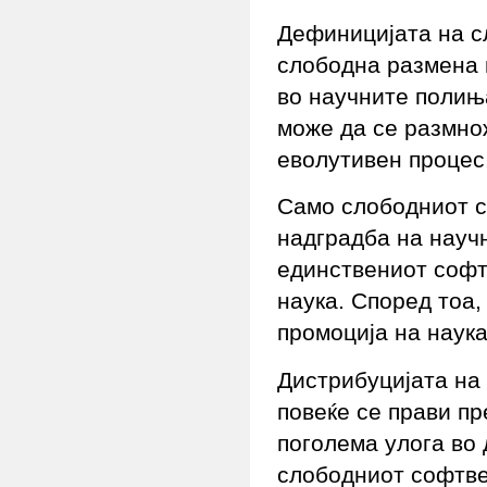
Дефиницијата на с
слободна размена 
во научните полиња
може да се размно
еволутивен процес
Само слободниот с
надградба на научн
единствениот софт
наука. Според тоа,
промоција на наука
Дистрибуцијата н
повеќе се прави п
поголема улога во
слободниот софтве