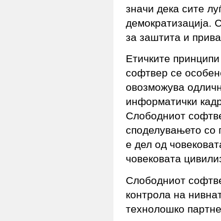
значи дека сите лу
демократизација. 
за заштита и прива
Етичките принципи 
софтвер се особен
овозможува одличн
информатички кадри
Слободниот софтве
споделувањето со 
е дел од човековат
човековата цивили
Слободниот софтве
контрола на нивна
технолошко партне