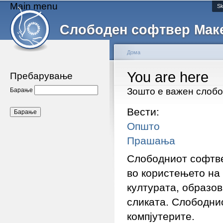
Main menu
Sk
Слободен софтвер Мак
Дома
You are here
Пребарување
Зошто е важен слоб
Барање
Вести:
Општо
Прашања
Слободниот софтве
во користењето на
културата, образов
сликата. Слободни
компјутерите.