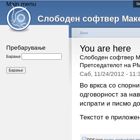
Main menu
Sk
Слободен софтвер Мак
Дома
You are here
Пребарување
Слободен софтвер Ма
Барање
Претседателот на Р
Саб, 11/24/2012 - 11
Во вркса со спорни
одговорност за на
испрати и писмо д
Текстот е приложен