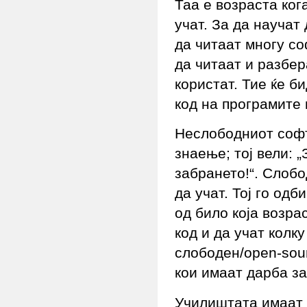
Таа е возраста ког
учат. За да научат
да читаат многу с
да читаат и разбер
користат. Тие ќе б
код на програмите 
Неслободниот софтв
знаење; тој вели: 
забрането!“. Слобо
да учат. Тој го од
од било која возра
код и да учат колк
слободен/open-sour
кои имаат дарба за
Училиштата имаат 