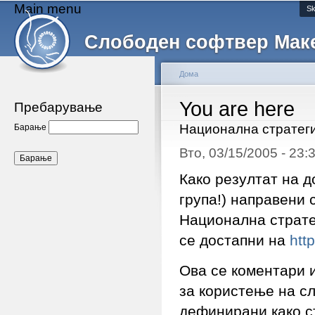
Main menu
Sk
Слободен софтвер Мак
Дома
You are here
Пребарување
Национална стратеги
Барање
Вто, 03/15/2005 - 23
Како резултат на д
група!) направени 
Национална страте
се достапни на
htt
Ова се коментари 
за користење на с
дефинирани како ст