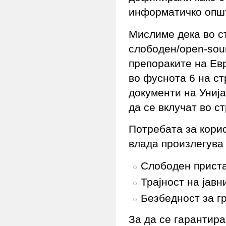
информатичко опш
Мислиме дека во ст
слободен/open-sou
препораките на Ев
во фуснота 6 на ст
документи на Унија
да се вклучат во с
Потребата за кори
влада произлегува
Слободен приста
Трајност на јавн
Безбедност за г
За да се гарантира