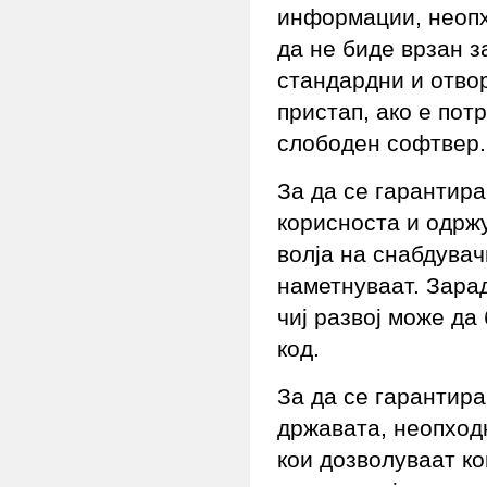
информации, неопх
да не биде врзан з
стандардни и отво
пристап, ако е пот
слободен софтвер.
За да се гарантира
корисноста и одрж
волја на снабдувач
наметнуваат. Зара
чиј развој може да
код.
За да се гарантир
државата, неопходн
кои дозволуваат ко