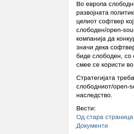
Во европа слободн
развојната политик
целиот софтвер кој
слободен/open-sour
компанија да конку
значи дека софтвер
биде слободен, со 
смее се користи во
Стратегијата треб
слободниот/open-s
наследство.
Вести:
Од стара страница
Документи