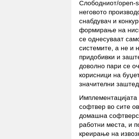
Слободниот/open-s
неговото производ
снабдувач и конкур
формирање на ниск
се однесуваат сам
системите, а не и 
придобивки и зашт
доволно пари се оч
корисници на буџет
значителни заштед
Имплементацијата 
софтвер во сите ов
домашна софтверск
работни места, и п
креирање на извоз