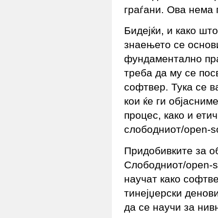
граѓани. Ова нема 
Бидејќи, и како шт
знаењето се основи
фундаментално пра
треба да му се пос
софтвер. Тука се в
кои ќе ги објасним
процес, како и ети
слободниот/open-s
Придобивките за об
Слободниот/open-s
научат како софтве
тинејџерски денови
да се научи за нив