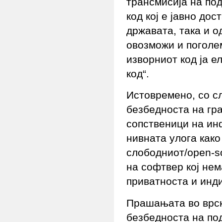
трансмисија на под
код кој е јавно до
државата, така и о
овозможи и поголе
изворниот код ја 
код“.
Истовремено, со с
безбедноста на гра
сопственици на ин
нивната улога како
слободниот/open-s
на софтвер кој не
приватноста и инд
Прашањата во врск
безбедноста на по