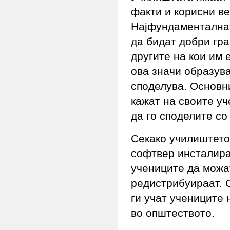
факти и корисни ве
Најфундаменталнат
да бидат добри гра
другите на кои им 
ова значи образув
споделува. Основни
кажат на своите уч
да го споделите со
Секако училиштето 
софтвер инсталира
учениците да можат
редистрибуираат. О
ги учат учениците 
во општеството.