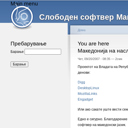
Main menu
Слободен софтвер Ма
Дома
Пребарување
You are here
Македонија на нас
Барање
Чет, 09/20/2007 - 08:35 —
2смк
Проектот на Владата на Репуб
денови:
Digg
DesktopLinux
MozillaLinks
Engadget
Или ако сакате уште вести се
Едно е сигурно. Благодарение 
софтвер на македонски јазик.