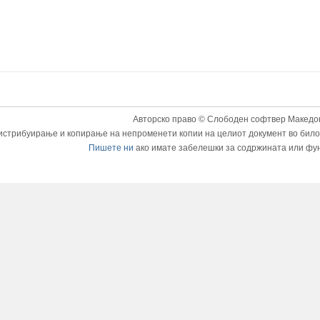
Авторско право © Слободен софтвер Македон
истрибуирање и копирање на непроменети копии на целиот документ во било к
Пишете ни
ако имате забелешки за содржината или фу