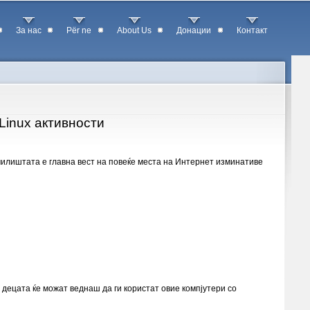
За нас
Për ne
About Us
Донации
Контакт
Linux активности
чилиштата е главна вест на повеќе места на Интернет изминативе
 децата ќе можат веднаш да ги користат овие компјутери со