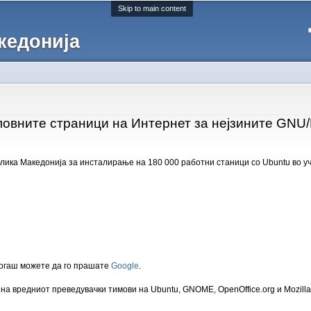
Skip to main content
кедонија
ловните страници на Интернет за нејзините GNU/
лика Македонија за инсталирање на 180 000 работни станици со Ubuntu во у
когаш можете да го прашате
Google
.
на вредниот преведувачки тимови на Ubuntu, GNOME, OpenOffice.org и Mozilla