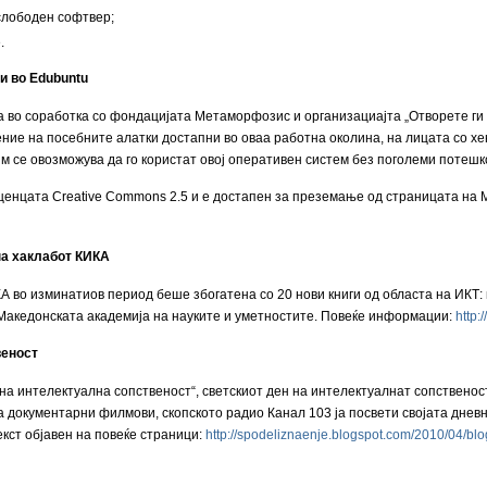
слободен софтвер;
.
и во Edubuntu
во соработка со фондацијата Метаморфозис и организациајта „Отворете ги п
ие на посебните алатки достапни во оваа работна околина, на лицата со хе
м се овозможува да го користат овој оперативен систем без поголеми потешк
иценцата Creative Commons 2.5 и е достапен за преземање од страницата на
на хаклабот КИКА
А во изминатиов период беше збогатена со 20 нови книги од областа на ИКТ:
Македонската академија на науките и уметностите. Повеќе информации:
http:
веност
 на интелектуална сопственост“, светскиот ден на интелектуалнат сопственос
а документарни филмови, скопското радио Канал 103 ја посвети својата дне
кст објавен на повеќе страници:
http://spodeliznaenje.blogspot.com/2010/04/bl