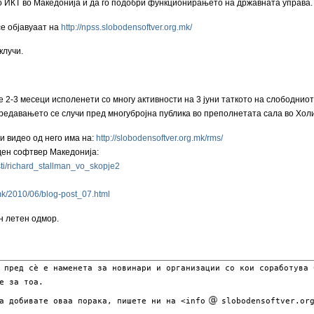
со ИКТ во Македонија и да го подобри функционирањето на државната управа.
се објавуаат на
http://npss.slobodensoftver.org.mk/
клучи.
е 2-3 месеци исполенети со многу активности на 3 јуни таткото на слободн
редавањето се случи пред многубројна публика во преполнетата сала во Холи
 видео од него има на:
http://slobodensoftver.org.mk/rms/
ден софтвер Македонија:
esti/richard_stallman_vo_skopje2
.mk/2010/06/blog-post_07.html
н летен одмор.
 пред сѐ е наменета за новинари и организации со кои соработува 
е за тоа.
ја добивате оваа порака, пишете ни на <info
slobodensoftver.org