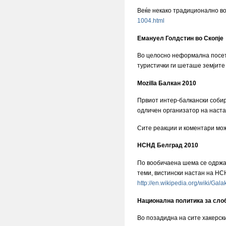
Веќе некако традиционално во
1004.html
Емануел Голдстин во Скопје
Во целосно неформална посета
туристички ги шеташе земјите 
Mozilla Балкан 2010
Првиот интер-балкански собир
одличен организатор на наста
Сите реакции и коментари мож
НСНД Белград 2010
По вообичаена шема се одржа у
теми, вистински настан на НСН
http://en.wikipedia.org/wiki/Gala
Национална политика за сло
Во позадидна на сите хакерск