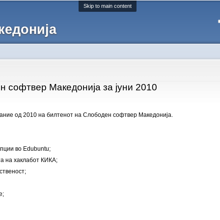
Skip to main content
кедонија
н софтвер Македонија за јуни 2010
дание од 2010 на билтенот на Слободен софтвер Македонија.
пции во Edubuntu;
та на хаклабот КИКА;
ственост;
е;