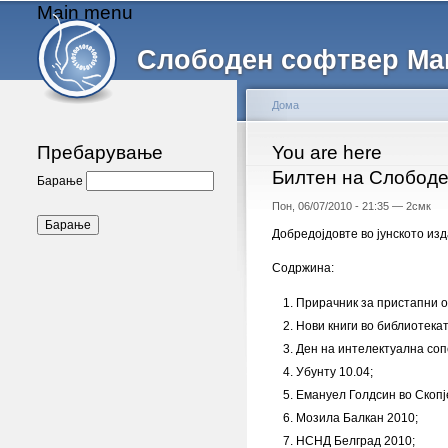
Main menu
Слободен софтвер Ма
Дома
Пребарување
You are here
Билтен на Слободе
Барање
Пон, 06/07/2010 - 21:35 —
2смк
Добредојдовте во јунското из
Содржина:
Прирачник за пристапни о
Нови книги во библиотека
Ден на интелектуална соп
Убунту 10.04;
Емануел Голдсин во Скопј
Мозила Балкан 2010;
НСНД Белград 2010;