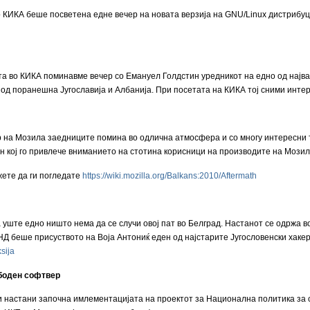
 КИКА беше посветена едне вечер на новата верзија на GNU/Linux дистрибуц
 во КИКА поминавме вечер со Емануел Голдстин уредникот на едно од најваж
од поранешна Југославија и Албанија. При посетата на КИКА тој сними интерв
 на Мозила заедниците помина во одлична атмосфера и со многу интересни 
н кој го привлече вниманието на стотина корисници на производите на Мозил
ете да ги погледате
https://wiki.mozilla.org/Balkans:2010/Aftermath
ште едно ништо нема да се случи овој пат во Белград. Настанот се одржа во 
Д беше присуството на Воја Антониќ еден од најстарите Југословенски хакери
ksija
боден софтвер
и настани започна имлементацијата на проектот за Национална политика за 