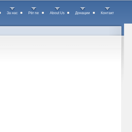
За нас
Për ne
About Us
Донации
Контакт