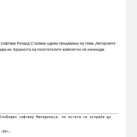
иот софтвер Ричард Сталман одржа предавање на тема „Авторските
деј-ин. Бројноста на посетителите комплетно нѐ изненади.
Слободен софтвер Македонија, но истата се испраќа до
.mk>.