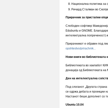
Национална политика за 
Ричард Сталман во Скопје
Прирачник за пристапни опци
Слободен софтвер Македонија 
Edubuntu и GNOME. Благодарен
интелектуална попреченост) и
Прирачникот е објавен под л
opshtestvo/prirachnik...
Нови книги во библиотеката 
Библиотеката во хаклабот КИК
донација од Библиотеката на 
Ден на интелектуална сопст
Под слоганот „Другата страна
се одржа дебата и проекции н
Настанот беше дополнет со те
Ubuntu 10.04