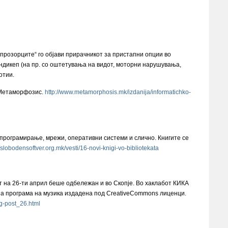
розорците“ го објави прирачникот за пристапни опции во
ндикеп (на пр. со оштетувања на видот, моторни нарушувања,
отии.
 Метаморфозис.
http://www.metamorphosis.mk/izdanija/informatichko-
 програмирање, мрежи, оперативни системи и слично. Книгите се
//slobodensoftver.org.mk/vesti/16-novi-knigi-vo-bibliotekata
т на 26-ти април беше одбележан и во Скопје. Во хаклабот КИКА
вна програма на музика издадена под CreativeCommons лиценци.
og-post_26.html