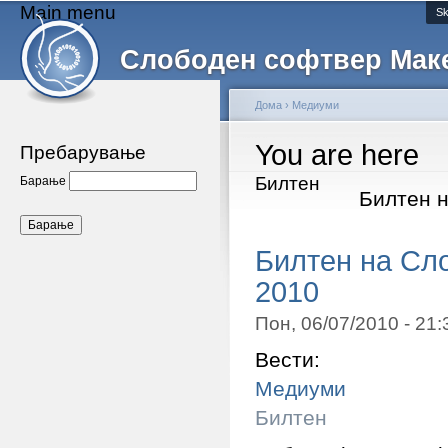
Main menu
Sk
Слободен софтвер Мак
Дома
›
Медиуми
You are here
Пребарување
Билтен
Барање
Билтен 
Билтен на Сло
2010
Пон, 06/07/2010 - 21
Вести:
Медиуми
Билтен