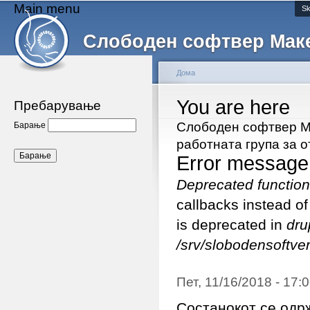
Main menu
Sk
Слободен софтвер Мак
Дома
You are here
Пребарување
Слободен софтвер Ма
Барање
работната група за 
Error message
Deprecated function
callbacks instead o
is deprecated in
dru
/srv/slobodensoftver
Пет, 11/16/2018 - 17
Состанокот се одр