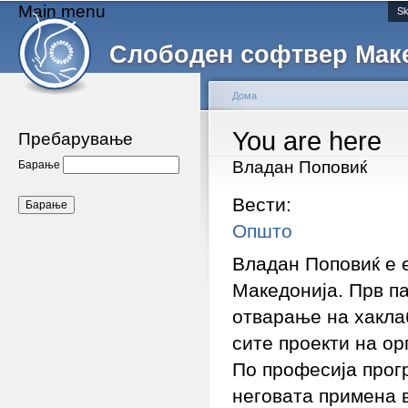
Main menu
Sk
Слободен софтвер Мак
Дома
You are here
Пребарување
Владан Поповиќ
Барање
Вести:
Општо
Владан Поповиќ е 
Македонија. Прв па
отварање на хаклаб
сите проекти на ор
По професија прогр
неговата примена 