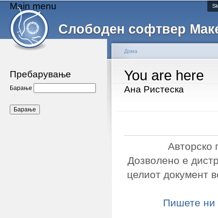
Main menu
Sk
Слободен софтвер Мак
Дома
You are here
Пребарување
Ана Ристеска
Барање
Авторско 
Дозволено е дист
целиот документ в
Пишете ни