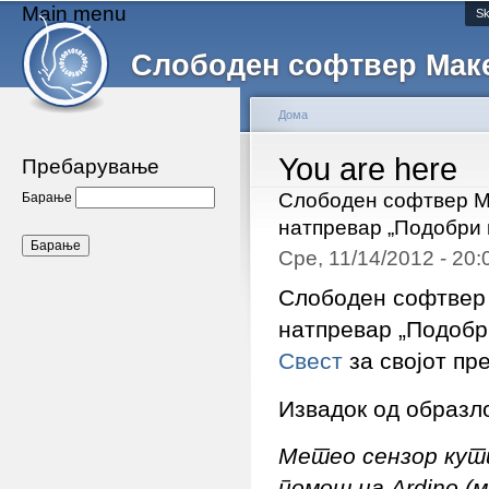
Main menu
Sk
Слободен софтвер Мак
Дома
You are here
Пребарување
Слободен софтвер М
Барање
натпревар „Подобри 
Сре, 11/14/2012 - 20
Слободен софтвер 
натпревар „Подобр
Свест
за својот пр
Извадок од образл
Метео сензор кути
помош на Аrdino (