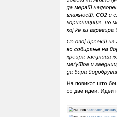
да мерат надворе
влажност, CO2 и с
корисниците, но м
кој ќе ги агрегир
Со овој проект на
во собирање на по
креира заедница к
меѓутоа и заедниц
да бара подобрува
На повикот што бе
со две идеи. Идеит
nacionalen_konkurs_