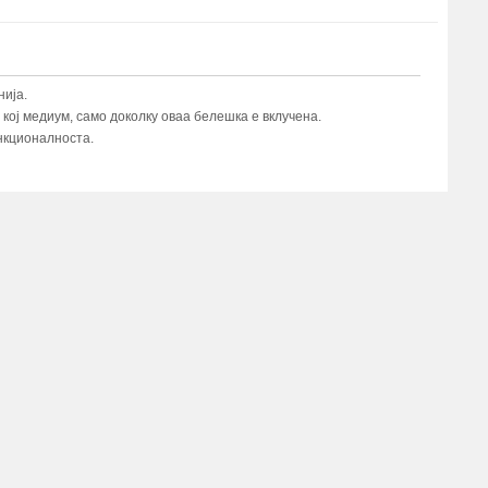
ија.
ој медиум, само доколку оваа белешка е вклучена.
нкционалноста.