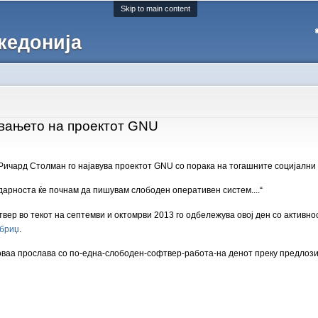
Skip to main content
кедонија
увањето на проектот GNU
Ричард Столман го најавува проектот GNU со порака на тогашните социјални 
дарноста ќе почнам да пишувам слободен оперативен систем....“
ер во текот на септемви и октомрви 2013 го одбележува овој ден со активнос
мбриџ
.
 оваа прослава со по-една-слободен-софтвер-работа-на денот преку предлоз