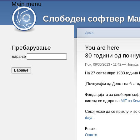
Main menu
Слободен софтвер Ма
Дома
Пребарување
You are here
30 години од почн
Барање
Пон, 09/30/2013 - 11:42 —
Новица
На 27 септември 1983 година 
„Почнувајќи од Денот на благо
Фондацијата за слободен софтв
викенд се оджра на
MIT во Ке
Секој може да се приклучи во
day/
.
Вести:
Општо