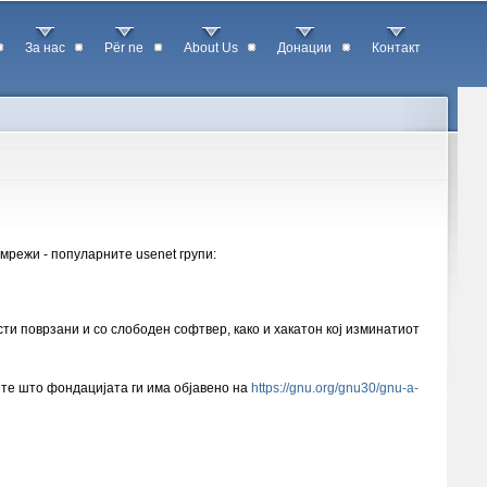
За нас
Për ne
About Us
Донации
Контакт
мрежи - популарните usenet групи:
ти поврзани и со слободен софтвер, како и хакатон кој изминатиот
ите што фондацијата ги има објавено на
https://gnu.org/gnu30/gnu-a-