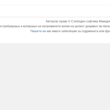
Авторско право © Слободен софтвер Македон
истрибуирање и копирање на непроменети копии на целиот документ во било к
Пишете ни
ако имате забелешки за содржината или фу