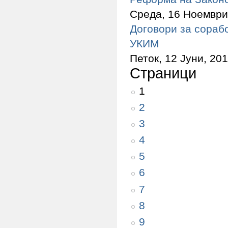
Среда, 16 Ноември,
Договори за сораб
УКИМ
Петок, 12 Јуни, 201
Страници
1
2
3
4
5
6
7
8
9