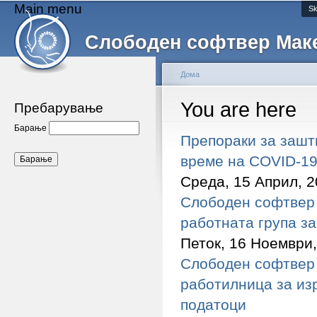
Main menu
Sk
Слободен софтвер Мак
Дома
You are here
Пребарување
Барање
Препораки за зашти
време на COVID-1
Среда, 15 Април, 2
Слободен софтвер 
работната група з
Петок, 16 Ноември,
Слободен софтвер 
работилница за из
податоци