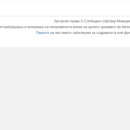
Авторско право © Слободен софтвер Македон
истрибуирање и копирање на непроменети копии на целиот документ во било к
Пишете ни
ако имате забелешки за содржината или фу