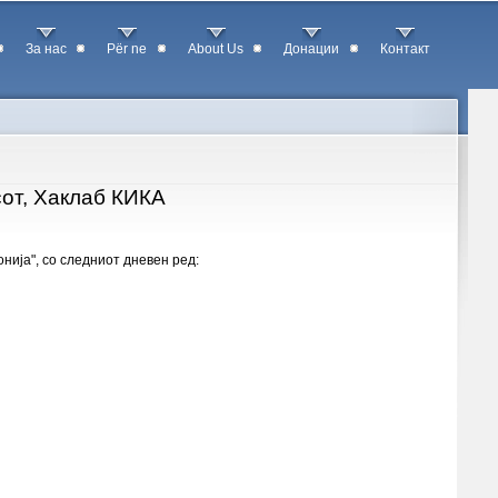
За нас
Për ne
About Us
Донации
Контакт
сот, Хаклаб КИКА
нија", со следниот дневен ред: