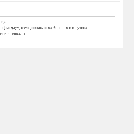
ија.
ој медиум, само доколку оваа белешка е вклучена.
нкционалноста.