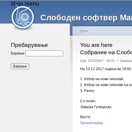
Main menu
Слободен софтвер Ма
Дома
Пребарување
You are here
Собрание на Слобо
Барање
Сре, 12/13/2017 - 09:21 —
Јованка
На 13.12.2017 година во 19:0
1. Избор на нови членови;
2. Избор на нови членови на 
3. Разно
Со почит,
Јованка Гулицоска
Вести:
Организација