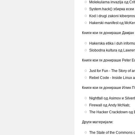
Molekularna invazija од Crit
System.hack() збирка есеи 
Kod i drugi zakoni kiberpro
Hakerski manifest од McKe
Книги кои ги донираше Дамјан 
Hakerska etika i duh infor
Slobodna kultura од Lawren
Книги кои ги донираше Peter 
Just for Fun - The Story of
Rebel Code - Inside Linux 
Книги кои ги донираше Илин П
Nightfall од Asimov и Silver
Firewall од Andy McNab;
The Hacker Crackdown од B
Други материјали:
The State of the Commons о