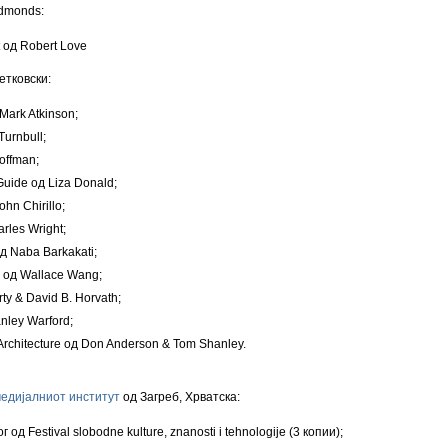
Edmonds:
 од Robert Love
етковски:
 Mark Atkinson;
urnbull;
offman;
uide од Liza Donald;
hn Chirillo;
rles Wright;
од Naba Barkakati;
2 од Wallace Wang;
ty & David B. Horvath;
nley Warford;
Architecture од Don Anderson & Tom Shanley.
едијалниот институт
од Загреб, Хрватска:
 од Festival slobodne kulture, znanosti i tehnologije (3 копии);