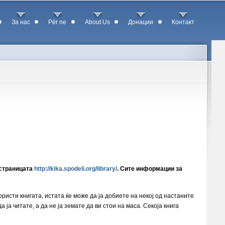
За нас
Për ne
About Us
Донации
Контакт
 страницата
http://kika.spodeli.org/library/
. Сите информации за
 користи книгата, истата ќе може да ја добиете на некој од настаните
 ја читате, а да не ја земате да ви стои на маса. Секоја книга