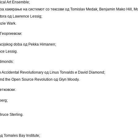
ical Art Ensemble;
за хакирање на системот со тексови од Tomislav Medak, Benjamin Mako Hill, McK
stora од Lawrence Lessig;
nzie Wark.
Георгиевски:
macijskog doba од Pekka Himanen;
ce Lessig.
Edmonds:
 an Accidental Revolutionary од Linus Torvalds и David Diamond;
and the Open Source Revolution од Glyn Moody.
етковски:
berg;
ruce Sterling.
д Tomales Bay Institute;