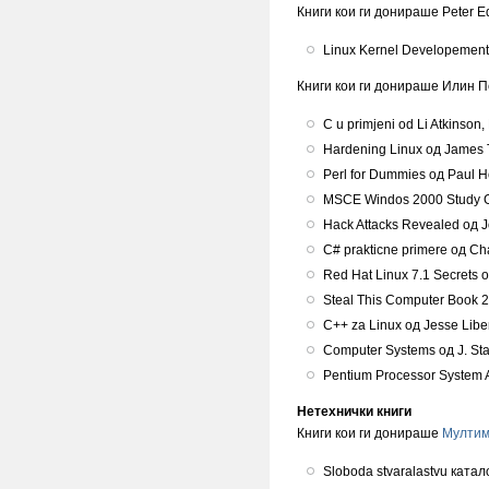
Книги кои ги донираше Peter 
Linux Kernel Developement
Книги кои ги донираше Илин П
C u primjeni оd Li Atkinson,
Hardening Linux од James T
Perl for Dummies од Paul H
MSCE Windos 2000 Study G
Hack Attacks Revealed од Jo
C# prakticne primere од Cha
Red Hat Linux 7.1 Secrets 
Steal This Computer Book 
C++ za Linux од Jesse Liber
Computer Systems од J. Sta
Pentium Processor System 
Нетехнички книги
Книги кои ги донираше
Мултим
Sloboda stvaralastvu каталог