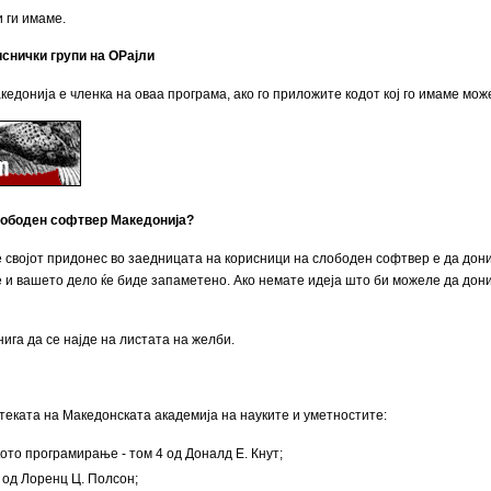
и ги имаме.
иснички групи на ОРајли
донија е членка на оваа програма, ако го приложите кодот кој го имаме может
Слободен софтвер Македонија?
е својот придонес во заедницата на корисници на слободен софтвер е да дон
ѓе и вашето дело ќе биде запаметено. Ако немате идеја што би можеле да дон
нига да се најде на листата на желби.
теката на Македонската академија на науките и уметностите:
ото програмирање - том 4 од Доналд Е. Кнут;
 од Лоренц Ц. Полсон;