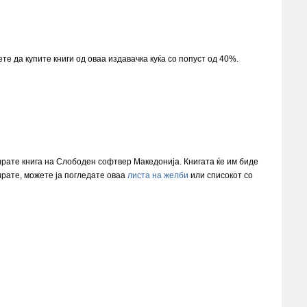
е да купите книги од оваа издавачка куќа со попуст од 40%.
ирате книга на Слободен софтвер Македонија. Книгата ќе им биде
ирате, можете ја погледате оваа
листа на желби
или списокот со