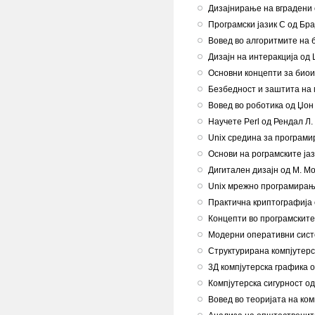
Дизајнирање на вградени
Програмски јазик C од Бра
Вовед во алгоритмите на 
Дизајн на интеракција од 
Основни концепти за биои
Безбедност и заштита на
Вовед во роботика од Џон 
Научете Perl од Рендал Л.
Unix средина за програмир
Основи на рограмските ја
Дигитален дизајн од М. Мо
Unix мрежно програмирање
Практична криптографија 
Концепти во програмските
Модерни оперативни сист
Структурирана компјутерс
3Д компјутерска графика о
Компјутерска сигурност од
Вовед во теоријата на ко