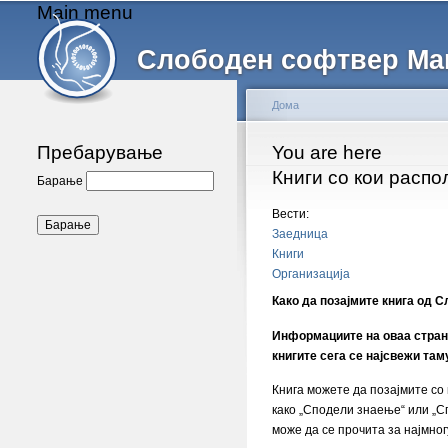
Main menu
Слободен софтвер Ма
Дома
Пребарување
You are here
Книги со кои расп
Барање
Вести:
Заедница
Книги
Организација
Како да позајмите книга од 
Информациите на оваа стран
книгите сега се најсвежи таму
Книга можете да позајмите со
како „Сподели знаење“ или „Спо
може да се прочита за најмног