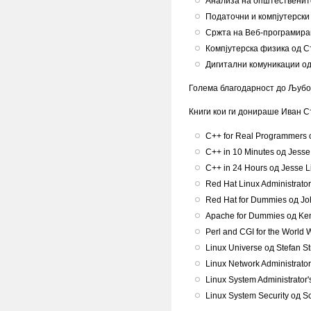
Анализа на општествените
Податочни и компјутерски
Сржта на Веб-програмира
Компјутерска физика од С
Дигитални комуникации од
Голема благодарност до Љубо
Книги кои ги донираше Иван С
C++ for Real Programmers од
C++ in 10 Minutes од Jesse 
C++ in 24 Hours од Jesse Li
Red Hat Linux Administrat
Red Hat for Dummies од Joh
Apache for Dummies од Ken 
Perl and CGI for the World 
Linux Universe од Stefan St
Linux Network Administrator
Linux System Administrator'
Linux System Security од Sco