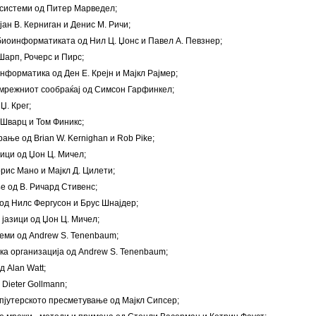
 системи од Питер Марведел;
јан В. Керниган и Денис М. Ричи;
биоинформатиката од Нил Ц. Џонс и Павел А. Певзнер;
Шарп, Рочерс и Пирс;
нформатика од Ден Е. Крејн и Мајкл Рајмер;
 мрежниот сообраќај од Симсон Гарфинкел;
Џ. Крег;
 Шварц и Том Финикс;
ање од Brian W. Kernighan и Rob Pike;
зици од Џон Ц. Мичел;
рис Мано и Мајкл Д. Цилети;
 од В. Ричард Стивенс;
од Нилс Фергусон и Брус Шнајдер;
 јазици од Џон Ц. Мичел;
еми од Andrew S. Tenenbaum;
ка организација од Andrew S. Tenenbaum;
д Alan Watt;
 Dieter Gollmann;
мпјутерското пресметување од Мајкл Сипсер;