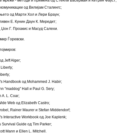
 мрежи - методи и примена од Стенли Васерман и Кетрин Фауст;
 комуникации од Вилијам Сталингс;
њето од Марти Хол и Лери Браун;
тивен Е. Кунин Даун К. Мередит;
 Џон Г. Проакис и Масуд Салехи.
мир Ѓоревски.
тојмиров:
 Jeff Alger;
Liberty;
berty;
or's Handbook од Mohammed J. Habir;
n "maddog" Hall и Paul G. Sery;
A. L. Coar;
Wide Web од Elizabeth Castro;
robel, Rainer Maurer и Stefan Middendorf;
's Interactive Workbook од Joe Kaplenk;
s Survival Guide од Tim Parker;
tt Mann и Ellen L. Mitchell.