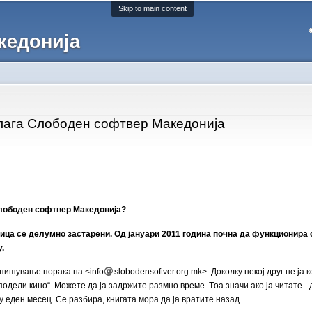
Skip to main content
кедонија
олага Слободен софтвер Македонија
Слободен софтвер Македонија?
ица се делумно застарени. Од јануари 2011 година почна да функционира
.
 пишување порака на <info
slobodensoftver.org.mk>. Доколку некој друг не ја
дели кино“. Можете да ја задржите размно време. Tоа значи ако ја читате - да
у еден месец. Се разбира, книгата мора да ја вратите назад.