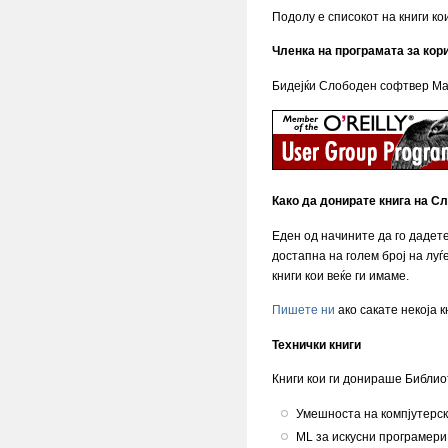
Подолу е списокот на книги ко
Членка на програмата за кор
Бидејќи Слободен софтвер Маке
Како да донирате книга на 
Еден од начините да го дадет
достапна на голем број на лу
книги кои веќе ги имаме.
Пишете ни
ако сакате некоја к
Технички книги
Книги кои ги донираше Библио
Умешноста на компјутерск
ML за искусни програмери